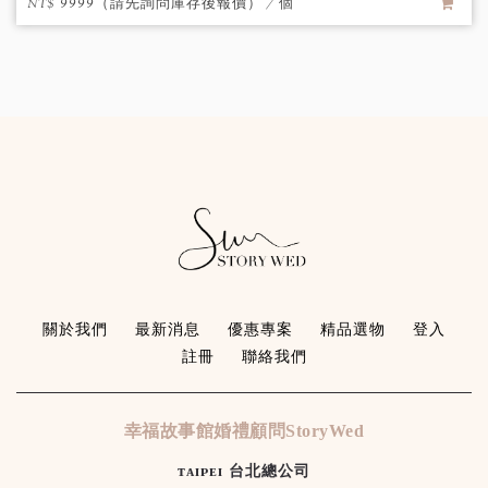
NT$ 9999（請先詢問庫存後報價） / 個
關於我們
最新消息
優惠專案
精品選物
登入
註冊
聯絡我們
幸福故事館婚禮顧問StoryWed
ᴛᴀɪᴘᴇɪ 台北總公司