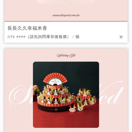
長長久久幸福米香
NT$ 9999（請先詢問庫存後報價） / 個