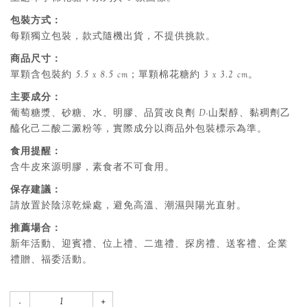
包裝方式：
每顆獨立包裝，款式隨機出貨，不提供挑款。
商品尺寸：
單顆含包裝約 5.5 x 8.5 cm；單顆棉花糖約 3 x 3.2 cm。
主要成分：
葡萄糖漿、砂糖、水、明膠、品質改良劑 D-山梨醇、黏稠劑乙
醯化己二酸二澱粉等，實際成分以商品外包裝標示為準。
食用提醒：
含牛皮來源明膠，素食者不可食用。
保存建議：
請放置於陰涼乾燥處，避免高溫、潮濕與陽光直射。
推薦場合：
新年活動、迎賓禮、位上禮、二進禮、探房禮、送客禮、企業
禮贈、福委活動。