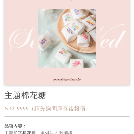
主題棉花糖
NT$ 9999（請先詢問庫存後報價）
品項內容：
主題印字棉花糖，系列共 6 款圖樣。