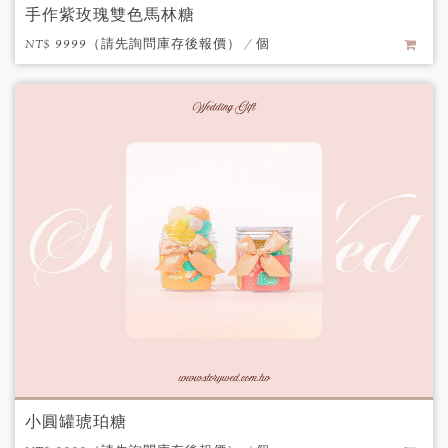
手作紫玫瑰雙色馬林糖
NT$ 9999（請先詢問庫存後報價） / 個
小圓罐琥珀糖