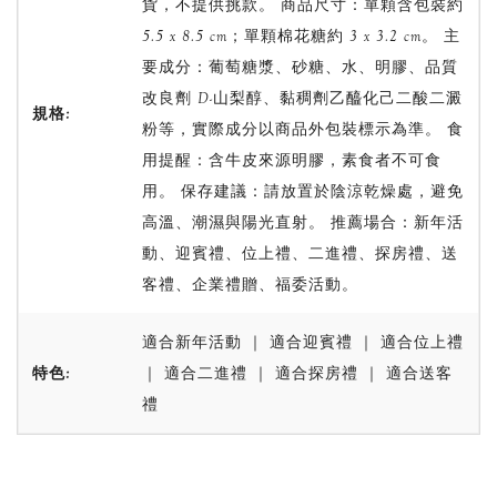
貨，不提供挑款。 商品尺寸：單顆含包裝約
5.5 x 8.5 cm；單顆棉花糖約 3 x 3.2 cm。 主
要成分：葡萄糖漿、砂糖、水、明膠、品質
改良劑 D-山梨醇、黏稠劑乙醯化己二酸二澱
規格:
粉等，實際成分以商品外包裝標示為準。 食
用提醒：含牛皮來源明膠，素食者不可食
用。 保存建議：請放置於陰涼乾燥處，避免
高溫、潮濕與陽光直射。 推薦場合：新年活
動、迎賓禮、位上禮、二進禮、探房禮、送
客禮、企業禮贈、福委活動。
適合新年活動 ｜ 適合迎賓禮 ｜ 適合位上禮
特色:
｜ 適合二進禮 ｜ 適合探房禮 ｜ 適合送客
禮