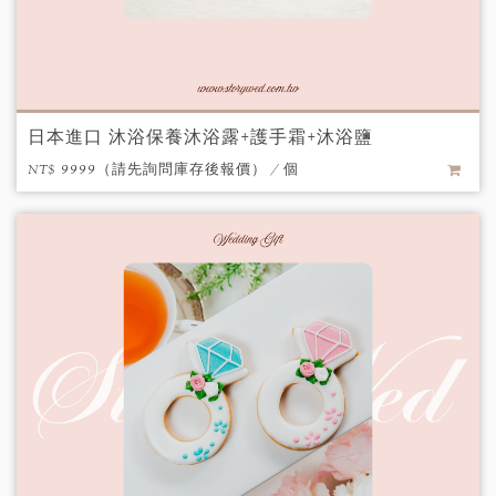
日本進口 沐浴保養沐浴露+護手霜+沐浴鹽
NT$ 9999（請先詢問庫存後報價） / 個