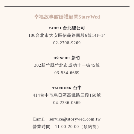
幸福故事館婚禮顧問StoryWed
ᴛᴀɪᴘᴇɪ 台北總公司
106台北市大安區信義路四段6號14F-14
02-2708-9269
ʜꜱɪɴᴄʜᴜ 新竹
302新竹縣竹北市成功十一街45號
03-534-6669
ᴛᴀɪᴄʜᴜɴɢ 台中
414台中市烏日區高鐵路三段168號
04-2336-0569
Eamil service@storywed.com.tw
營業時間 11:00-20:00（預約制）