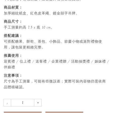
商品材質：
加厚細紋紙盒、紅色皮革繩、鍍金囍字吊牌。
商品尺寸：
手工測量約高 7.5 x 底 10 cm。
搭配建議：
可搭配糖果、餅乾、茶包、小飾品、節慶小物或派對禮物使
用，讓包裝更精緻完整。
推薦使用：
迎賓禮 / 位上禮 / 送客禮 / 企業禮贈 / 活動抽獎禮 / 姊妹禮 /
伴娘禮
注意事項：
尺寸為手工測量，可能有些微誤差；實際可裝內容物仍需依商
品體積確認。