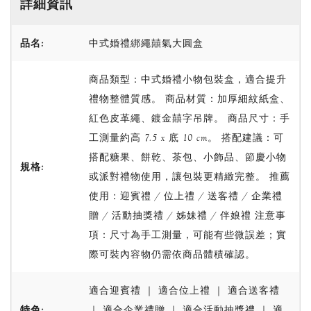
詳細資訊
品名:
中式婚禮綁繩囍氣大圓盒
商品類型：中式婚禮小物包裝盒，適合提升
禮物整體質感。 商品材質：加厚細紋紙盒、
紅色皮革繩、鍍金囍字吊牌。 商品尺寸：手
工測量約高 7.5 x 底 10 cm。 搭配建議：可
搭配糖果、餅乾、茶包、小飾品、節慶小物
規格:
或派對禮物使用，讓包裝更精緻完整。 推薦
使用：迎賓禮 / 位上禮 / 送客禮 / 企業禮
贈 / 活動抽獎禮 / 姊妹禮 / 伴娘禮 注意事
項：尺寸為手工測量，可能有些微誤差；實
際可裝內容物仍需依商品體積確認。
適合迎賓禮 ｜ 適合位上禮 ｜ 適合送客禮
特色:
｜ 適合企業禮贈 ｜ 適合活動抽獎禮 ｜ 適