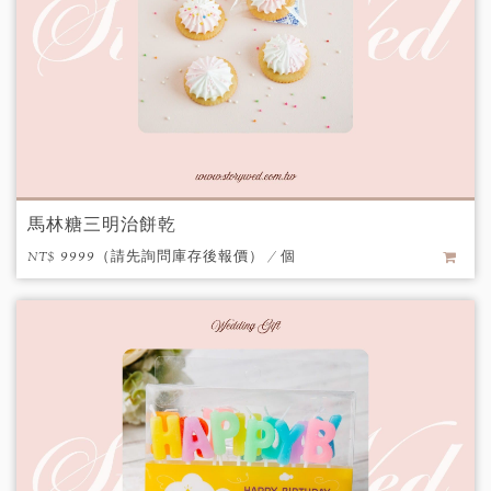
馬林糖三明治餅乾
NT$ 9999（請先詢問庫存後報價） / 個