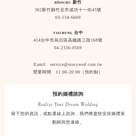
ʜꜱɪɴᴄʜᴜ 新竹
302新竹縣竹北市成功十一街45號
03-534-6669
ᴛᴀɪᴄʜᴜɴɢ 台中
414台中市烏日區高鐵路三段168號
04-2336-0569
Eamil service@storywed.com.tw
營業時間 11:00-20:00（預約制）
預約婚禮諮詢
Realize Your Dream Wedding
留下您的資訊，或點選線上諮詢，我們將盡快安排婚禮策
劃師與您連絡。