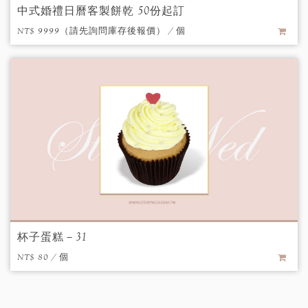
中式婚禮日曆客製餅乾 50份起訂
NT$ 9999（請先詢問庫存後報價） / 個
杯子蛋糕－31
NT$ 80 / 個