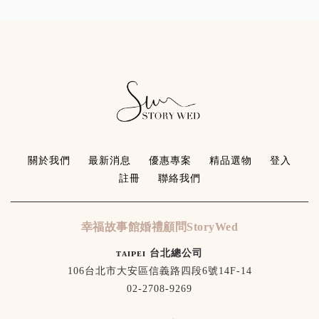
關於我們
最新消息
優惠專案
精品選物
登入
註冊
聯絡我們
幸福故事館婚禮顧問StoryWed
ᴛᴀɪᴘᴇɪ 台北總公司
106台北市大安區信義路四段6號14F-14
02-2708-9269