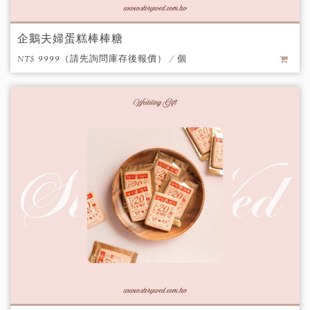
企鵝夫婦蛋糕棒棒糖
NT$ 9999（請先詢問庫存後報價） / 個