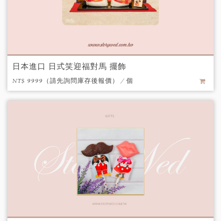
日本進口 日式笑迎福對馬 擺飾
NT$ 9999（請先詢問庫存後報價） / 個