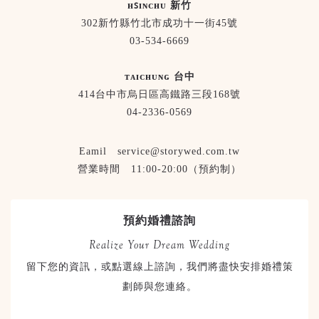
ʜꜱɪɴᴄʜᴜ 新竹
302新竹縣竹北市成功十一街45號
03-534-6669
ᴛᴀɪᴄʜᴜɴɢ 台中
414台中市烏日區高鐵路三段168號
04-2336-0569
Eamil service@storywed.com.tw
營業時間 11:00-20:00（預約制）
預約婚禮諮詢
Realize Your Dream Wedding
留下您的資訊，或點選線上諮詢，我們將盡快安排婚禮策
劃師與您連絡。