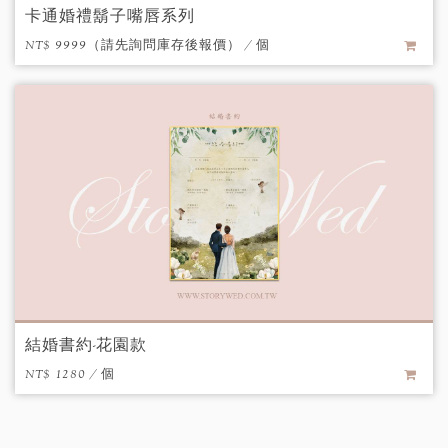
卡通婚禮鬍子嘴唇系列
NT$ 9999（請先詢問庫存後報價） / 個
結婚書約-花園款
NT$ 1280 / 個