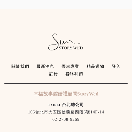
關於我們
最新消息
優惠專案
精品選物
登入
註冊
聯絡我們
幸福故事館婚禮顧問StoryWed
ᴛᴀɪᴘᴇɪ 台北總公司
106台北市大安區信義路四段6號14F-14
02-2708-9269