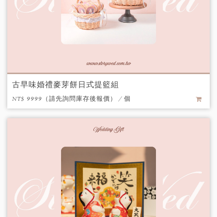
古早味婚禮麥芽餅日式提籃組
NT$ 9999（請先詢問庫存後報價） / 個