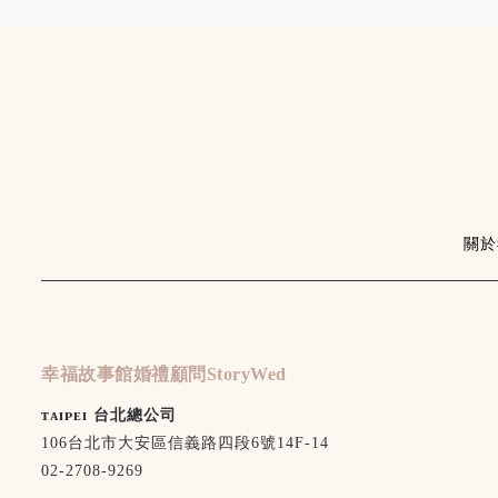
關於
幸福故事館婚禮顧問StoryWed
ᴛᴀɪᴘᴇɪ 台北總公司
106台北市大安區信義路四段6號14F-14
02-2708-9269