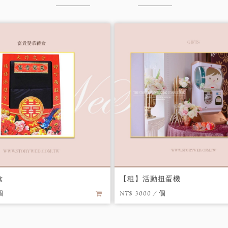
盒
【租】活動扭蛋機
個
NT$ 3000 / 個