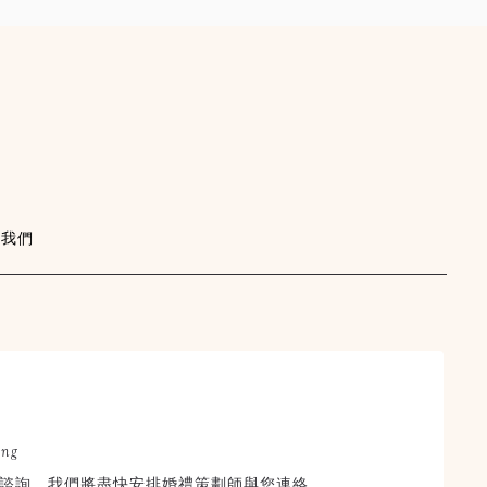
絡我們
×
STORYWED
幸福故事館婚禮顧問
ing
線上婚禮諮詢
諮詢，我們將盡快安排婚禮策劃師與您連絡。