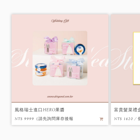
風格瑞士進口HERO果醬
富貴髮菜禮
NT$ 9999（請先詢問庫存後報
NT$ 1420 / 
價） / 個