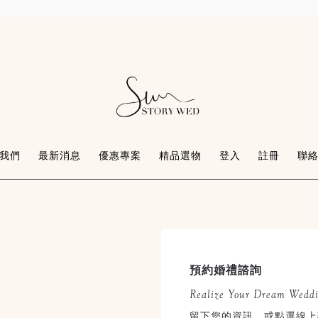
我們
最新消息
優惠專案
精品選物
登入
註冊
聯
預約婚禮諮詢
Realize Your Dream Wedd
留下您的資訊，或點選線上