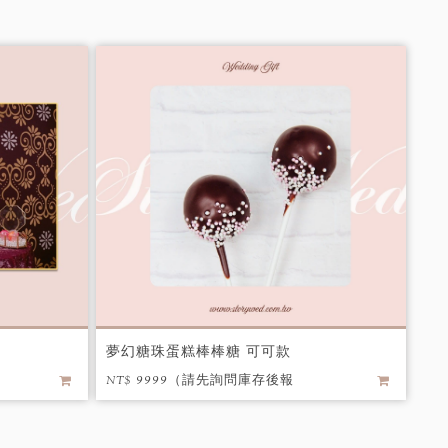
夢幻糖珠蛋糕棒棒糖 可可款
NT$ 9999（請先詢問庫存後報
價） / 個