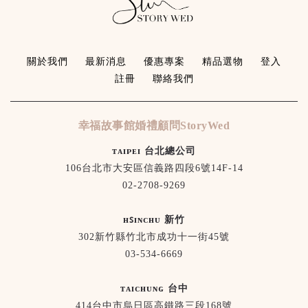
關於我們
最新消息
優惠專案
精品選物
登入
註冊
聯絡我們
幸福故事館婚禮顧問StoryWed
ᴛᴀɪᴘᴇɪ 台北總公司
106台北市大安區信義路四段6號14F-14
02-2708-9269
ʜꜱɪɴᴄʜᴜ 新竹
302新竹縣竹北市成功十一街45號
03-534-6669
ᴛᴀɪᴄʜᴜɴɢ 台中
414台中市烏日區高鐵路三段168號