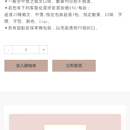
✦一般非中獎之籤文口味、數量均分恕不挑選。
✦若您有下列客製化需求皆需加價$50/每款：
超過20種籤文、中獎/指定包裝超過3包、指定數量、口味、字
體、字型、顏色、Logo。
✦所有甜點皆採單獨包裝，以亮面透明PP袋封口。
加入購物車
立即購買