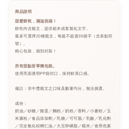
商品說明
甜蜜餅乾，滿溢祝福！
餅乾內含籤文，提供範本或客製化文字。
最多可選擇20種籤文，每篇不超過35個字（含表點符
號）。
精心包裝，個別封裝！
所有甜點皆單獨包裝。
使用亮面透明PP袋封口，保持鮮美口感。
備註：非中獎籤文之口味及數量均分，無法挑選。
成份：
奶油／砂糖／雞蛋／麵粉／奶粉／香料／小麥粉／玉
米澱粉／食品添加劑／乳糖／可可脂／乳酸／乳化劑
／完全氫化棕櫚仁油／大豆卵磷脂／糯米／食用色素