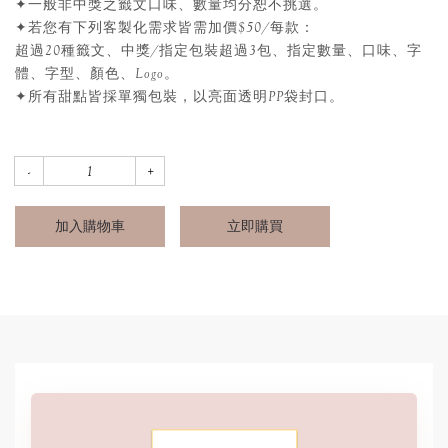
✦一般非中獎之籤文口味、數量均分恕不挑選。
✦若您有下列客製化需求皆需加價$50/每款：
超過20種籤文、中獎/指定包裝超過3包、指定數量、口味、字
體、字型、顏色、Logo。
✦所有甜點皆採單獨包裝，以亮面透明PP袋封口。
加入購物車
立即購買