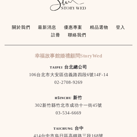
關於我們
最新消息
優惠專案
精品選物
登入
註冊
聯絡我們
幸福故事館婚禮顧問StoryWed
ᴛᴀɪᴘᴇɪ 台北總公司
106台北市大安區信義路四段6號14F-14
02-2708-9269
ʜꜱɪɴᴄʜᴜ 新竹
302新竹縣竹北市成功十一街45號
03-534-6669
ᴛᴀɪᴄʜᴜɴɢ 台中
414台中市烏日區高鐵路三段168號