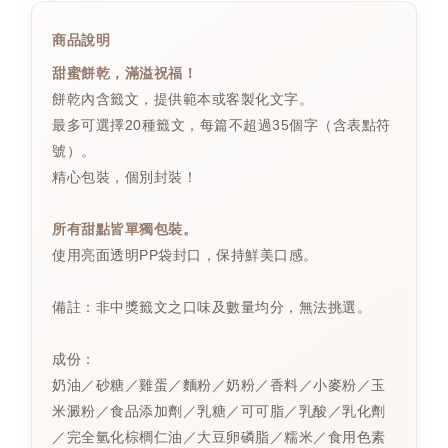
商品說明
甜蜜餅乾，滿溢祝福！
餅乾內含籤文，提供範本或客製化文字。
最多可選擇20種籤文，每篇不超過35個字（含表點符
號）。
精心包裝，個別封裝！
所有甜點皆單獨包裝。
使用亮面透明PP袋封口，保持鮮美口感。
備註：非中獎籤文之口味及數量均分，無法挑選。
成份：
奶油／砂糖／雞蛋／麵粉／奶粉／香料／小麥粉／玉
米澱粉／食品添加劑／乳糖／可可脂／乳酸／乳化劑
／完全氫化棕櫚仁油／大豆卵磷脂／糯米／食用色素