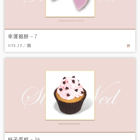
幸運籤餅－7
NT$ 25 / 個
杯子蛋糕－36