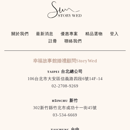
關於我們
最新消息
優惠專案
精品選物
登入
註冊
聯絡我們
幸福故事館婚禮顧問StoryWed
ᴛᴀɪᴘᴇɪ 台北總公司
106台北市大安區信義路四段6號14F-14
02-2708-9269
ʜꜱɪɴᴄʜᴜ 新竹
302新竹縣竹北市成功十一街45號
03-534-6669
ᴛᴀɪᴄʜᴜɴɢ 台中