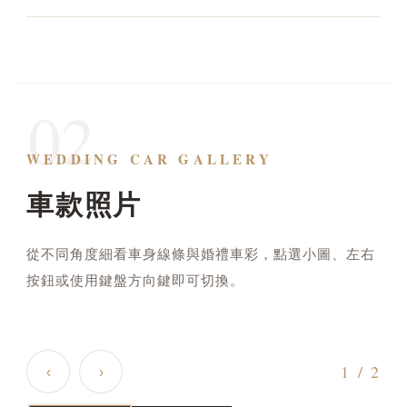
02
WEDDING CAR GALLERY
車款照片
從不同角度細看車身線條與婚禮車彩，點選小圖、左右
按鈕或使用鍵盤方向鍵即可切換。
W222賓士S350L加長型 · 01
1
/ 2
‹
›