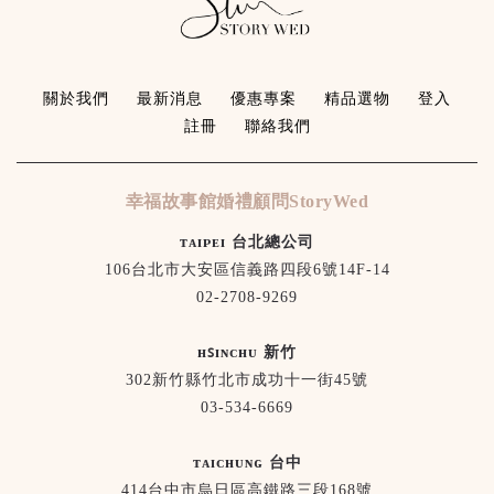
關於我們
最新消息
優惠專案
精品選物
登入
註冊
聯絡我們
幸福故事館婚禮顧問StoryWed
ᴛᴀɪᴘᴇɪ 台北總公司
106台北市大安區信義路四段6號14F-14
02-2708-9269
ʜꜱɪɴᴄʜᴜ 新竹
302新竹縣竹北市成功十一街45號
03-534-6669
ᴛᴀɪᴄʜᴜɴɢ 台中
414台中市烏日區高鐵路三段168號