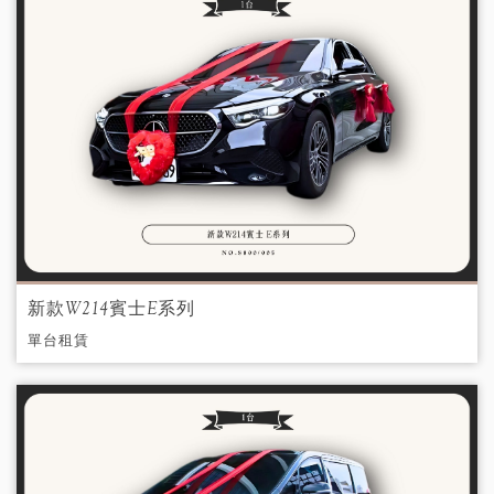
新款W214賓士E系列
單台租賃