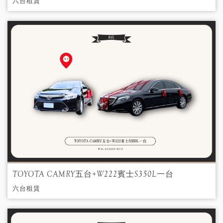
六台租賃
TOYOTA CAMRY五台+W222賓士S350L一台
六台租賃