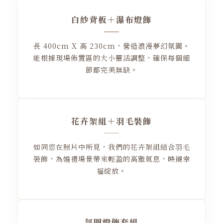
白紗背板＋瀑布燈飾
長 400cm X 高 230cm，營造浪漫夢幻氛圍。
能根據現場佈置區的大小靈活調整，確保每個細
節都完美無缺。
花卉架組＋羽毛裝飾
如同您在照片中所見，我們的花卉架組結合羽毛
裝飾，為婚禮場景帶來輕盈的高雅氣息，映襯幸
福綻放。
氛圍燈飾套組