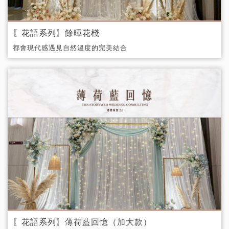
〖花語系列〗餘暉花棧
都會現代感遇見自然溫度的完美結合
〖花語系列〗薄荷藍回憶（加大款）