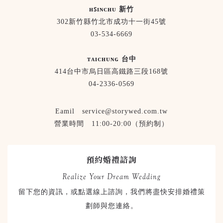
ʜꜱɪɴᴄʜᴜ 新竹
302新竹縣竹北市成功十一街45號
03-534-6669
ᴛᴀɪᴄʜᴜɴɢ 台中
414台中市烏日區高鐵路三段168號
04-2336-0569
Eamil service@storywed.com.tw
營業時間 11:00-20:00（預約制）
預約婚禮諮詢
Realize Your Dream Wedding
留下您的資訊，或點選線上諮詢，我們將盡快安排婚禮策
劃師與您連絡。