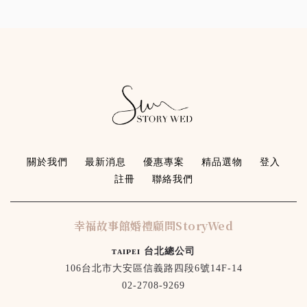
關於我們
最新消息
優惠專案
精品選物
登入
註冊
聯絡我們
幸福故事館婚禮顧問StoryWed
ᴛᴀɪᴘᴇɪ 台北總公司
106台北市大安區信義路四段6號14F-14
02-2708-9269