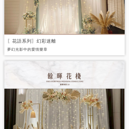
〖花語系列〗幻彩迷離
夢幻光影中的愛情樂章