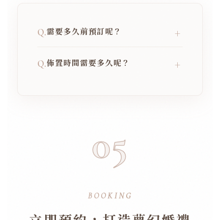
需要多久前預訂呢？
+
Q.
因為每款主題佈置僅有一至兩組，檔期
佈置時間需要多久呢？
+
Q.
非常搶手，建議您盡早確認並提早預訂
佈置檔期，以免向隅。
根據款式不同，我們的專業團隊平均佈
置時間大約需要 60 至 90 分鐘左右，
會確保在賓客入席前完美呈現。
05
BOOKING
立即預約，打造夢幻婚禮