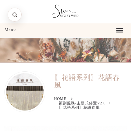
〖花語系列〗花語春
風
HOME
策劃服務-主題式佈置V2.0
〖花語系列〗花語春風