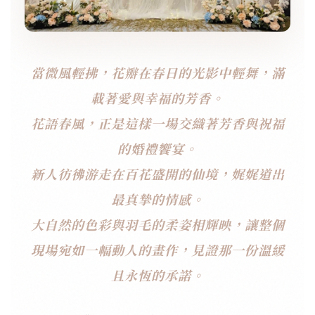
當微風輕拂，花瓣在春日的光影中輕舞，滿
載著愛與幸福的芳香。
花語春風，正是這樣一場交織著芳香與祝福
的婚禮饗宴。
新人彷彿游走在百花盛開的仙境，娓娓道出
最真摯的情感。
大自然的色彩與羽毛的柔姿相輝映，讓整個
現場宛如一幅動人的畫作，見證那一份溫緩
且永恆的承諾。