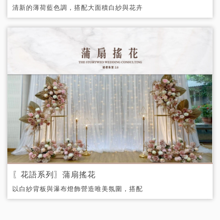
清新的薄荷藍色調，搭配大面積白紗與花卉
拱門， 彷彿走進一場沁涼又夢幻的幸福回
憶。
〖花語系列〗蒲扇搖花
以白紗背板與瀑布燈飾營造唯美氛圍，搭配
別緻的方形花架組，展現東方韻味與現代浪
漫的完美結合。