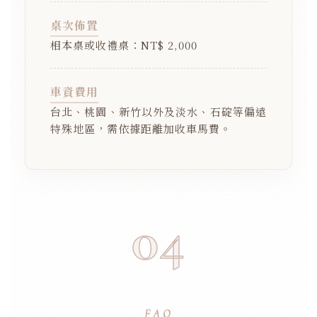
桌次佈置
相本桌或收禮桌：NT$ 2,000
車資費用
台北、桃園、新竹以外及淡水、石碇等偏遠
特殊地區，需依據距離加收車馬費。
04
FAQ