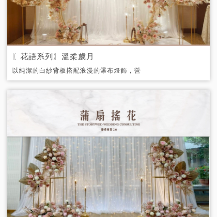
〖花語系列〗溫柔歲月
以純潔的白紗背板搭配浪漫的瀑布燈飾，營
造出唯美而夢幻的氛圍。