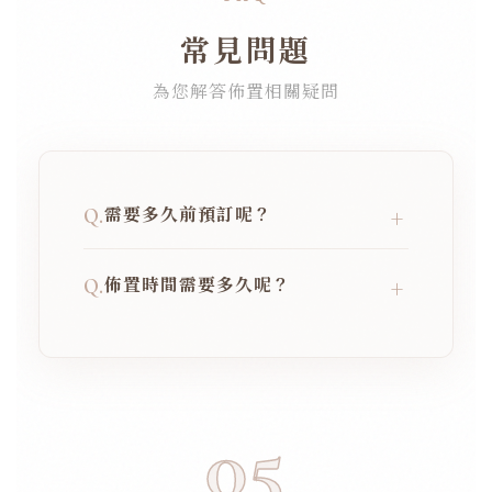
常見問題
為您解答佈置相關疑問
需要多久前預訂呢？
+
Q.
因為每款主題佈置僅有一至兩組，檔期
佈置時間需要多久呢？
+
Q.
非常搶手，建議您盡早確認並提早預訂
佈置檔期，以免向隅。
根據款式不同，我們的專業團隊平均佈
置時間大約需要 60 至 90 分鐘左右，
會確保在賓客入席前完美呈現。
05