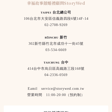
幸福故事館婚禮顧問StoryWed
ᴛᴀɪᴘᴇɪ 台北總公司
106台北市大安區信義路四段6號14F-14
02-2708-9269
ʜꜱɪɴᴄʜᴜ 新竹
302新竹縣竹北市成功十一街45號
03-534-6669
ᴛᴀɪᴄʜᴜɴɢ 台中
414台中市烏日區高鐵路三段168號
04-2336-0569
Eamil service@storywed.com.tw
營業時間 11:00-20:00（預約制）