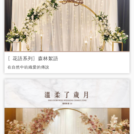
〖花語系列〗森林絮語
在自然中紡織愛的傳說