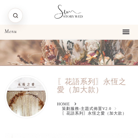
〖花語系列〗永恆之
愛（加大款）
HOME
策劃服務-主題式佈置V2.0
〖花語系列〗永恆之愛（加大款）