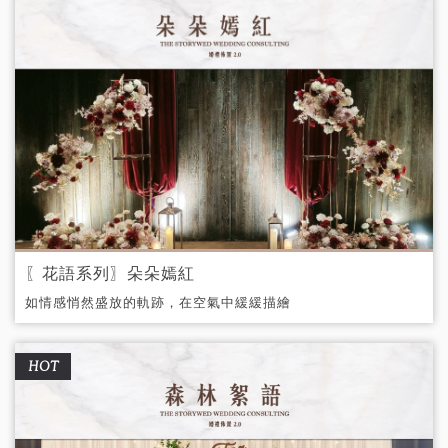
〖花語系列〗朵朵嫣紅
如情感悄然盛放的軌跡，在空氣中緩緩描繪
出一幅濃情蜜意的畫面。
HOT