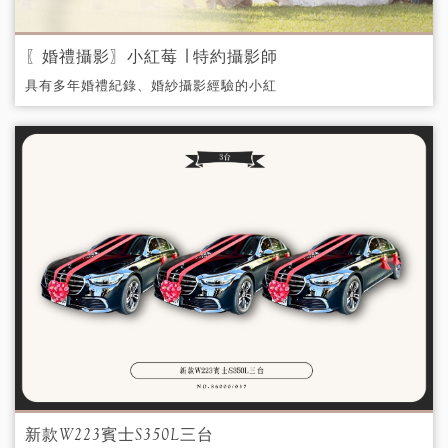
〖婚禮攝影〗小紅莓 ∣ 特約攝影師
具有多年婚禮紀錄、婚紗攝影經驗的小紅
莓，專業攝影團隊，獲得國際攝影獎項肯
定，每每總能帶領新人拍出自然生動的照
片。
新款W223賓士S350L三台