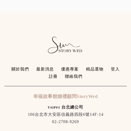
關於我們
最新消息
優惠專案
精品選物
登入
註冊
聯絡我們
幸福故事館婚禮顧問StoryWed
ᴛᴀɪᴘᴇɪ 台北總公司
106台北市大安區信義路四段6號14F-14
02-2708-9269