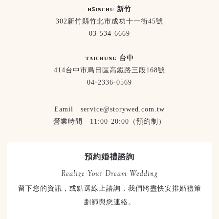
ʜꜱɪɴᴄʜᴜ 新竹
302新竹縣竹北市成功十一街45號
03-534-6669
ᴛᴀɪᴄʜᴜɴɢ 台中
414台中市烏日區高鐵路三段168號
04-2336-0569
Eamil service@storywed.com.tw
營業時間 11:00-20:00（預約制）
預約婚禮諮詢
Realize Your Dream Wedding
留下您的資訊，或點選線上諮詢，我們將盡快安排婚禮策
劃師與您連絡。