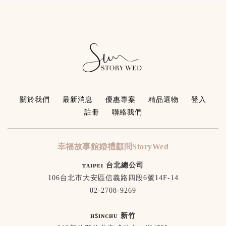
關於我們
最新消息
優惠專案
精品選物
登入
註冊
聯絡我們
幸福故事館婚禮顧問StoryWed
ᴛᴀɪᴘᴇɪ 台北總公司
106台北市大安區信義路四段6號14F-14
02-2708-9269
ʜꜱɪɴᴄʜᴜ 新竹