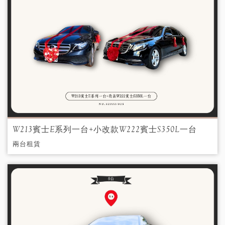
W213賓士E系列一台+小改款W222賓士S350L一台
兩台租賃