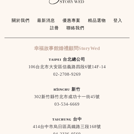
關於我們
最新消息
優惠專案
精品選物
登入
註冊
聯絡我們
幸福故事館婚禮顧問StoryWed
ᴛᴀɪᴘᴇɪ 台北總公司
106台北市大安區信義路四段6號14F-14
02-2708-9269
ʜꜱɪɴᴄʜᴜ 新竹
302新竹縣竹北市成功十一街45號
03-534-6669
ᴛᴀɪᴄʜᴜɴɢ 台中
414台中市烏日區高鐵路三段168號