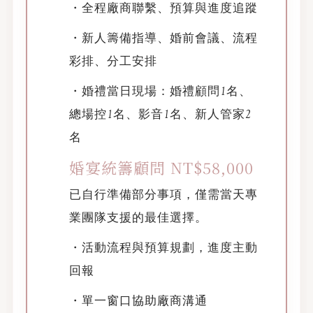
・全程廠商聯繫、預算與進度追蹤
・新人籌備指導、婚前會議、流程
彩排、分工安排
・婚禮當日現場：婚禮顧問1名、
總場控1名、影音1名、新人管家2
名
婚宴統籌顧問 NT$58,000
已自行準備部分事項，僅需當天專
業團隊支援的最佳選擇。
・活動流程與預算規劃，進度主動
回報
・單一窗口協助廠商溝通