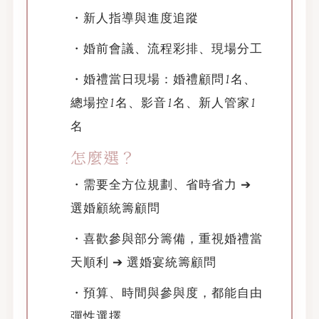
・新人指導與進度追蹤
・婚前會議、流程彩排、現場分工
・婚禮當日現場：婚禮顧問1名、
總場控1名、影音1名、新人管家1
名
怎麼選？
・需要全方位規劃、省時省力 ➔
選婚顧統籌顧問
・喜歡參與部分籌備，重視婚禮當
天順利 ➔ 選婚宴統籌顧問
・預算、時間與參與度，都能自由
彈性選擇