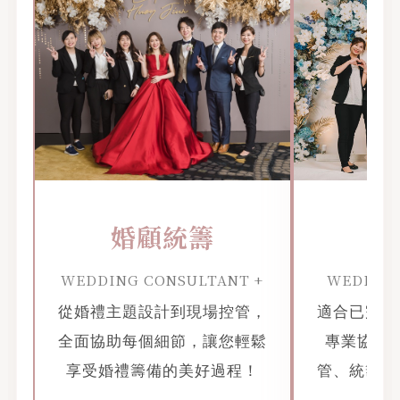
婚顧統籌
婚
WEDDING CONSULTANT +
WEDDIN
從婚禮主題設計到現場控管，
適合已完成
全面協助每個細節，讓您輕鬆
專業協助
享受婚禮籌備的美好過程！
管、統籌，