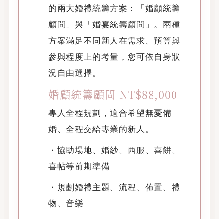
的兩大婚禮統籌方案：「婚顧統籌
顧問」與「婚宴統籌顧問」。兩種
方案滿足不同新人在需求、預算與
參與程度上的考量，您可依自身狀
況自由選擇。
婚顧統籌顧問 NT$88,000
專人全程規劃，適合希望無憂備
婚、全程交給專業的新人。
・協助場地、婚紗、西服、喜餅、
喜帖等前期準備
・規劃婚禮主題、流程、佈置、禮
物、音樂