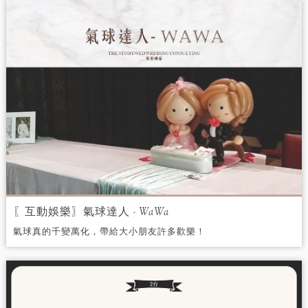
〖互動娛樂〗氣球達人 - WaWa
氣球真的千變萬化，帶給大小朋友許多歡樂！
有台北市／新北市／桃園縣街頭藝人執照的
WaWa老師，有百場婚禮折氣球的經驗，一定
能讓您們的婚禮增添更多的歡笑及色彩。