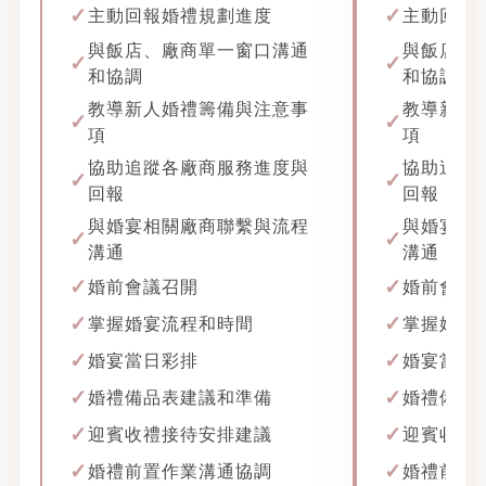
主動回報婚禮規劃進度
主動回報
與飯店、廠商單一窗口溝通
與飯店、
和協調
和協調
教導新人婚禮籌備與注意事
教導新人
項
項
協助追蹤各廠商服務進度與
協助追蹤
回報
回報
與婚宴相關廠商聯繫與流程
與婚宴相
溝通
溝通
婚前會議召開
婚前會議
掌握婚宴流程和時間
掌握婚宴
婚宴當日彩排
婚宴當日
婚禮備品表建議和準備
婚禮備品
迎賓收禮接待安排建議
迎賓收禮
婚禮前置作業溝通協調
婚禮前置