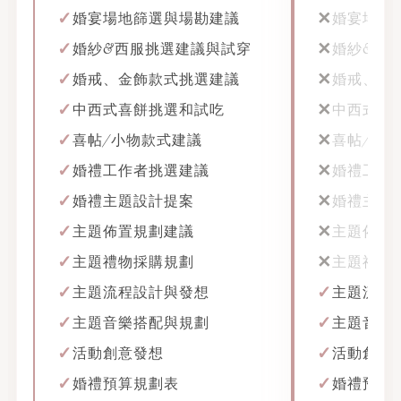
婚宴場地篩選與場勘建議
婚宴場地
婚紗&西服挑選建議與試穿
婚紗&西
婚戒、金飾款式挑選建議
婚戒、金
中西式喜餅挑選和試吃
中西式喜
喜帖/小物款式建議
喜帖/小
婚禮工作者挑選建議
婚禮工作
婚禮主題設計提案
婚禮主題
主題佈置規劃建議
主題佈置
主題禮物採購規劃
主題禮物
主題流程設計與發想
主題流程
主題音樂搭配與規劃
主題音樂
活動創意發想
活動創意
婚禮預算規劃表
婚禮預算