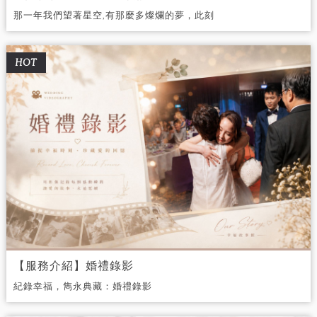
那一年我們望著星空,有那麼多燦爛的夢，此刻
的我擁有你,就像擁有整片宇宙。
HOT
【服務介紹】婚禮錄影
紀錄幸福，雋永典藏：婚禮錄影