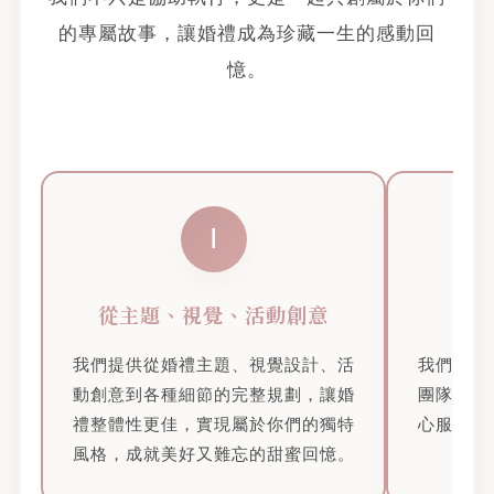
的專屬故事，讓婚禮成為珍藏一生的感動回
憶。
Ⅰ
從主題、視覺、活動創意
我們提供從婚禮主題、視覺設計、活
我們是你
動創意到各種細節的完整規劃，讓婚
團隊攜手
禮整體性更佳，實現屬於你們的獨特
心服務，
風格，成就美好又難忘的甜蜜回憶。
婚