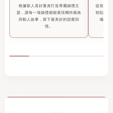
根據新人喜好量身打造專屬婚禮主
從前期規
題，讓每一場婚禮都能展現獨特風格
程貼心陪
與動人故事，留下最美好的甜蜜回
備的美
憶。