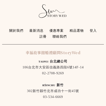
關於我們
最新消息
優惠專案
精品選物
登入
註冊
聯絡我們
幸福故事館婚禮顧問StoryWed
ᴛᴀɪᴘᴇɪ 台北總公司
106台北市大安區信義路四段6號14F-14
02-2708-9269
ʜꜱɪɴᴄʜᴜ 新竹
302新竹縣竹北市成功十一街45號
03-534-6669