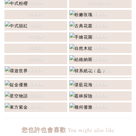
中式粉櫻
韓系紙花 ( 粉 )
浪漫鄉村
粉嫩玫瑰
中式囍紅
古典花叢
中式優雅
手繪花園
印度暈染
自然木紋
金色浪漫
給維納斯
環遊世界
韓系紙花 ( 藍 )
綠金閃耀
湖綠情緣
靛金優雅
湛藍花海
星空物語
叢林探險
東方紫金
幾何優雅
您也許也會喜歡
You might also like