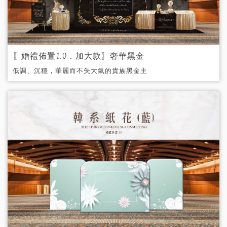
〖婚禮佈置1.0．加大款〗奢華黑金
低調、沉穩，華麗而不失大氣的貴族黑金主
題