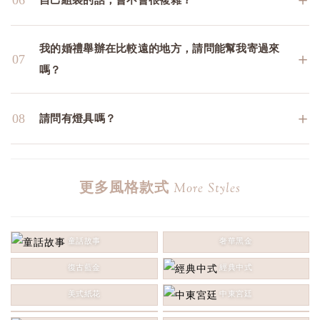
我的婚禮舉辦在比較遠的地方，請問能幫我寄過來
＋
07
嗎？
＋
08
請問有燈具嗎？
更多風格款式
More Styles
童話故事
奢華黑金
復古藍金
經典中式
美式紙花
中東宮廷
玫瑰鄉村
粉色馬卡龍