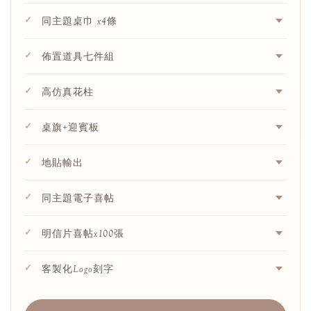
✓
同主題桌巾 x4條
✓
佈置道具七件組
✓
高仿真花柱
✓
桌旗+迎賓板
✓
地貼輸出
✓
同主題電子喜帖
✓
明信片喜帖x100張
✓
客製化Logo刻字