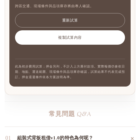
跨區交通、現場條件與品項庫存將由專人確認。
重新試算
複製試算內容
此為初步費用試算；押金另列，不計入上方應付款項。實際報價仍會依日
期、地點、運送範圍、現場條件與品項庫存確認，試算結果不代表完成預
訂。押金退還條件依各方案說明為準。
常見問題
Q&A
＋
01
組裝式背板租借v1.0的特色為何呢？