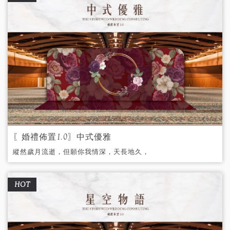
〖婚禮佈置1.0〗中式優雅
縱然歲月流逝，但願你我情深，天長地久，
永恆不變。
HOT