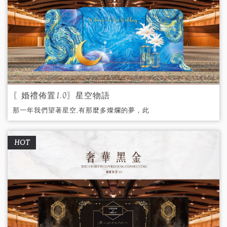
〖婚禮佈置1.0〗星空物語
那一年我們望著星空,有那麼多燦爛的夢，此
刻的我擁有你,就像擁有整片宇宙。
HOT