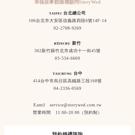
幸福故事館婚禮顧問StoryWed
ᴛᴀɪᴘᴇɪ 台北總公司
106台北市大安區信義路四段6號14F-14
02-2708-9269
ʜꜱɪɴᴄʜᴜ 新竹
302新竹縣竹北市成功十一街45號
03-534-6669
ᴛᴀɪᴄʜᴜɴɢ 台中
414台中市烏日區高鐵路三段168號
04-2336-0569
Eamil service@storywed.com.tw
營業時間 11:00-20:00（預約制）
預約婚禮諮詢