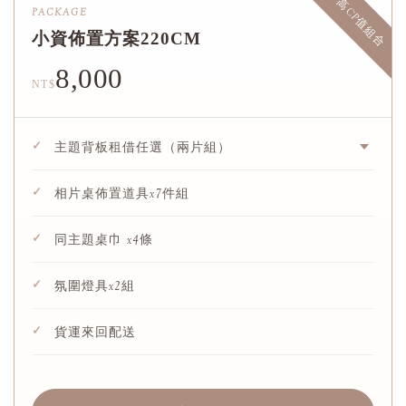
高CP值組合
PACKAGE
小資佈置方案220CM
8,000
NT$
✓
主題背板租借任選（兩片組）
✓
相片桌佈置道具x7件組
✓
同主題桌巾 x4條
✓
氛圍燈具x2組
✓
貨運來回配送