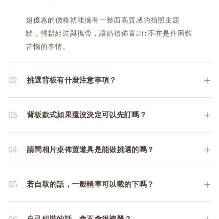
超優惠的價格就能擁有一整面高質感的拍照主題
牆，輕鬆組裝與攜帶，讓婚禮佈置DIY不在是件困難
苦惱的事情。
＋
02
挑選背板有什麼注意事項？
＋
03
背板款式如果還沒決定可以先訂嗎？
＋
04
請問相片桌佈置道具是能做挑選的嗎？
＋
05
若自取的話，一般轎車可以載的下嗎？
＋
06
自己組裝的話，會不會很複雜？