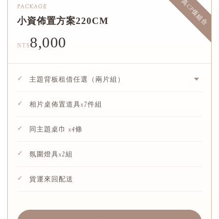
高CP值組合
PACKAGE
小資佈置方案220CM
8,000
NT$
✓
主題背板租借任選（兩片組）
✓
相片桌佈置道具x7件組
✓
同主題桌巾 x4條
✓
氛圍燈具x2組
✓
貨運來回配送