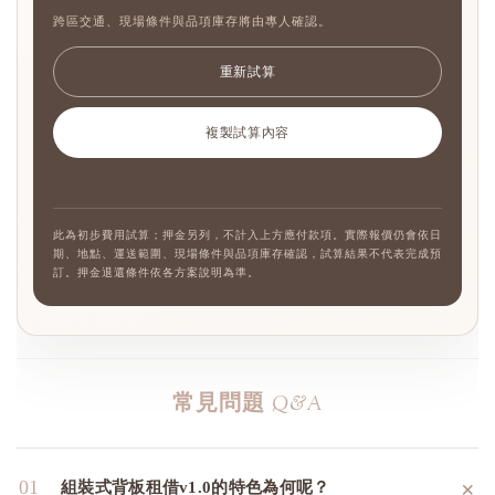
跨區交通、現場條件與品項庫存將由專人確認。
重新試算
複製試算內容
此為初步費用試算；押金另列，不計入上方應付款項。實際報價仍會依日
期、地點、運送範圍、現場條件與品項庫存確認，試算結果不代表完成預
訂。押金退還條件依各方案說明為準。
常見問題
Q&A
＋
01
組裝式背板租借v1.0的特色為何呢？