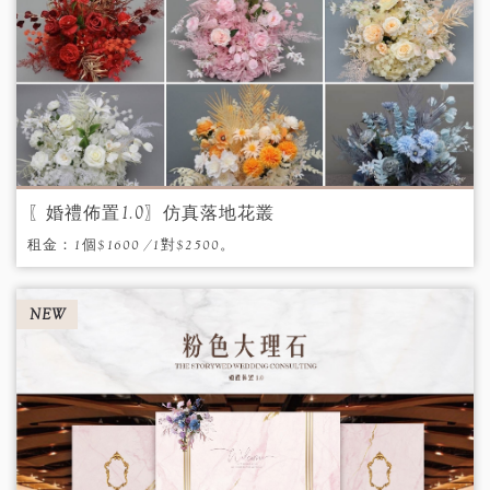
〖婚禮佈置1.0．加大款〗奇幻森林
在奇幻森林中，踏上了尋找期待已久的寶藏
旅程。
NEW
〖婚禮佈置1.0〗仿真落地花叢