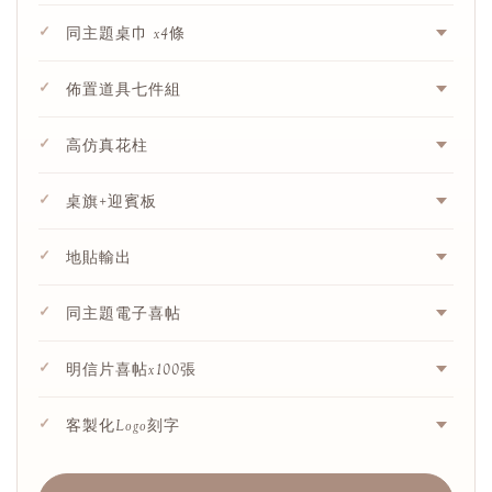
✓
同主題桌巾 x4條
✓
佈置道具七件組
✓
高仿真花柱
✓
桌旗+迎賓板
✓
地貼輸出
✓
同主題電子喜帖
✓
明信片喜帖x100張
✓
客製化Logo刻字