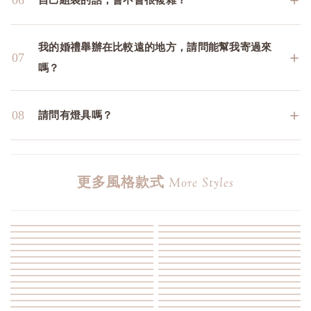
我的婚禮舉辦在比較遠的地方，請問能幫我寄過來
＋
07
嗎？
＋
08
請問有燈具嗎？
更多風格款式
More Styles
童話故事
奢華黑金
復古藍金
經典中式
美式紙花
中東宮廷
玫瑰鄉村
粉色馬卡龍