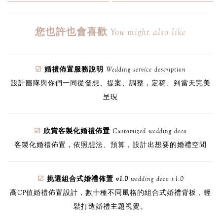
中式粉櫻
韓系紙花 ( 粉 )
浪漫鄉村
粉嫩玫瑰
中式囍紅
古典花叢
中式優雅
手繪花園
印度暈染
自然木紋
金色浪漫
給維納斯
環遊世界
韓系紙花 ( 藍 )
綠金閃耀
湖綠情緣
靛金優雅
湛藍花海
星空物語
叢林探險
東方紫金
幾何優雅
您也許也會喜歡
You might also like
☑
婚禮佈置服務說明
Wedding service description
設計團隊與你們一同
從發想、提案、調整，定稿、到當天完美
呈現