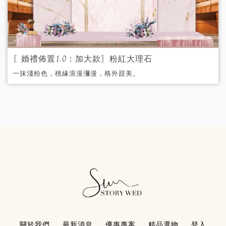
租金：1個$1600 /1對$2500。
NEW
〖婚禮佈置1.0：加大款〗粉紅大理石
一抹淺粉色，桃緣浪漫瀰漫，格外甜美。