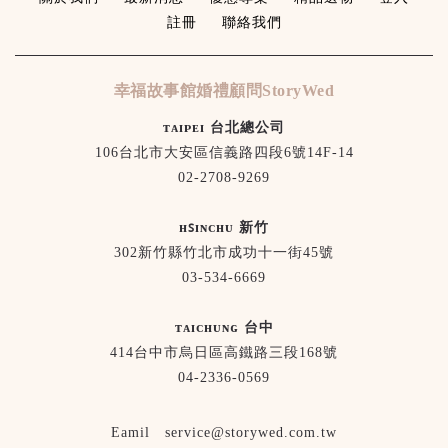
關於我們
最新消息
優惠專案
精品選物
登入
註冊
聯絡我們
幸福故事館婚禮顧問StoryWed
ᴛᴀɪᴘᴇɪ 台北總公司
106台北市大安區信義路四段6號14F-14
02-2708-9269