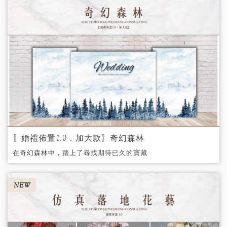
〖婚禮佈置1.0〗仿真花藝花柱
租金：1柱$2000/1對$3000。