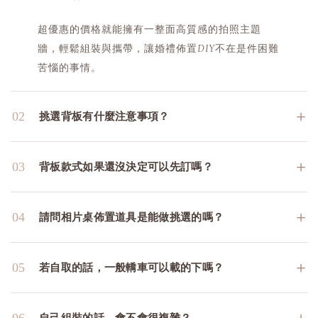
超優惠的價格就能擁有一整面高質感的拍照主題
牆，輕鬆組裝與攜帶，讓婚禮佈置DIY不在是件困難
苦惱的事情。
＋
02
挑選背板有什麼注意事項？
＋
03
背板款式如果還沒決定可以先訂嗎？
＋
04
請問相片桌佈置道具是能做挑選的嗎？
＋
05
若自取的話，一般轎車可以載的下嗎？
＋
06
自己組裝的話，會不會很複雜？