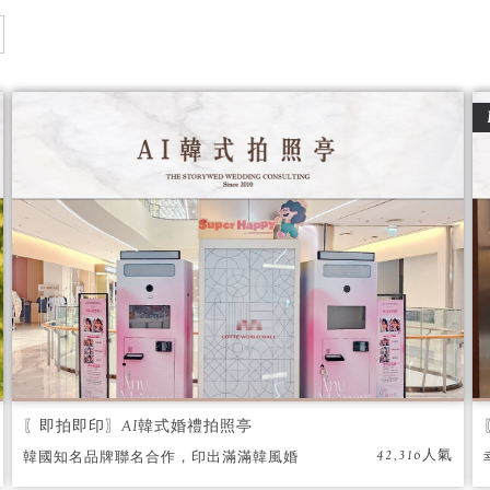
〖即拍即印〗AI韓式婚禮拍照亭
42,316人氣
韓國知名品牌聯名合作，印出滿滿韓風婚
禮！