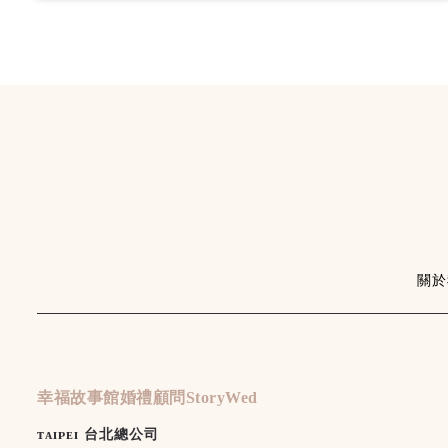
關於
幸福故事館婚禮顧問StoryWed
ᴛᴀɪᴘᴇɪ 台北總公司