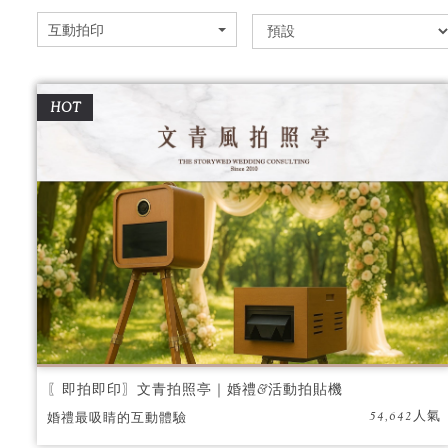
互動拍印
HOT
〖即拍即印〗文青拍照亭｜婚禮&活動拍貼機
54,642人氣
婚禮最吸睛的互動體驗