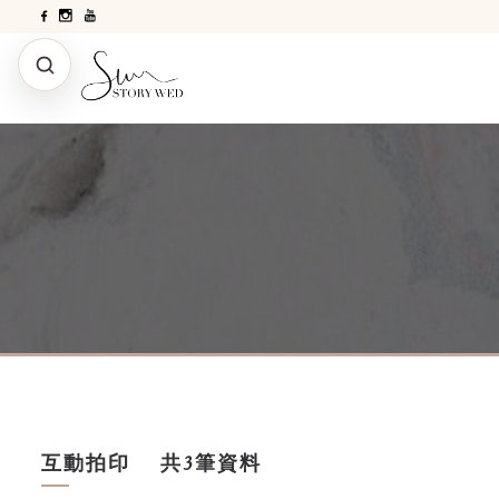
互動拍印
共3筆資料