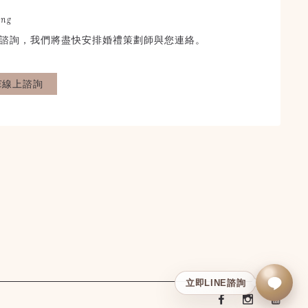
ing
線上婚禮諮詢
諮詢，我們將盡快安排婚禮策劃師與您連絡。
告訴我們你的需求與想法
線上為你精準規劃與討論
NE線上諮詢
歡迎和我們分享你們希望得
到的協助或服務，我們會透
過線上回覆，陪著你們一步
步打造心目中理想的夢想婚
掃描加入好友
禮。
加入 LINE 好友
詢問不等同下訂，歡迎與我們分享你們的需求。