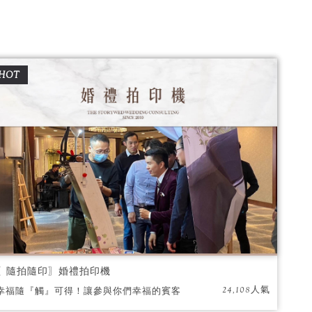
HOT
〖隨拍隨印〗婚禮拍印機
24,108人氣
幸福隨『觸』可得！讓參與你們幸福的賓客
們，歡樂互動中留下美美的紀念回憶！