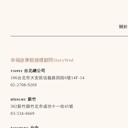
關於
幸福故事館婚禮顧問StoryWed
ᴛᴀɪᴘᴇɪ 台北總公司
106台北市大安區信義路四段6號14F-14
02-2708-9269
ʜꜱɪɴᴄʜᴜ 新竹
302新竹縣竹北市成功十一街45號
03-534-6669
ᴛᴀɪᴄʜᴜɴɢ 台中