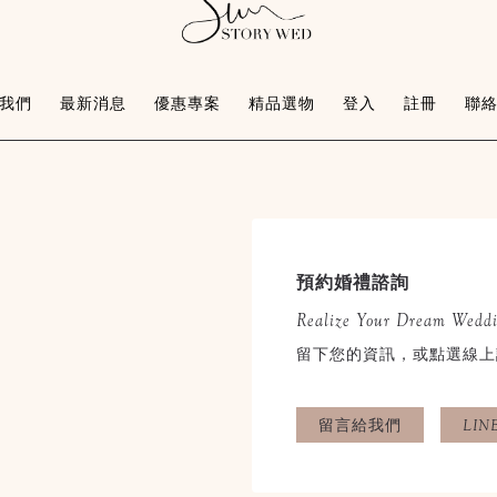
我們
最新消息
優惠專案
精品選物
登入
註冊
聯
預約婚禮諮詢
Realize Your Dream Wedd
留下您的資訊，或點選線上
留言給我們
LI