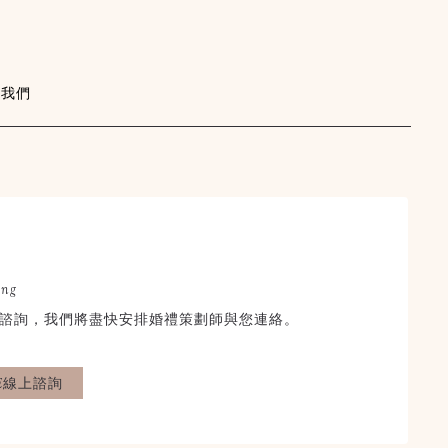
絡我們
×
STORYWED
幸福故事館婚禮顧問
ing
線上婚禮諮詢
諮詢，我們將盡快安排婚禮策劃師與您連絡。
告訴我們你的需求與想法
線上為你精準規劃與討論
NE線上諮詢
歡迎和我們分享你們希望得
到的協助或服務，我們會透
過線上回覆，陪著你們一步