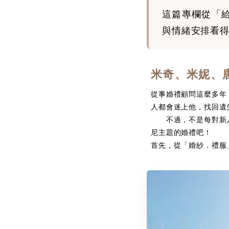
這篇專欄從「
與情緒安排看
米奇、米妮、
從事婚禮顧問這麼多年
人都會迷上他，找回遺
不過，不是每對新人
尼主題的婚禮吧！
首先，從「婚紗．禮服