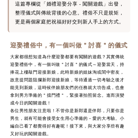
這篇專欄從「婚禮迎娶分享 - 闖關遊戲」出發，
整理儀式與傳統背後的心意。禮俗不只是規矩，
更是兩個家庭把祝福好好交到新人手上的方式。
迎娶禮俗中，有一個叫做＂討喜＂的儀式
大家都很想知道為什麼迎娶都要有闖關的遊戲？其實傳統
迎娶禮俗中，有一個叫做＂討喜＂的儀式～迎娶當天，持
捧花上樓敲門迎接新娘，此時新娘的姐妹淘或閨中密友，
故意提問題阻攔新郎迎接新娘，等待通過一切考驗之後才
能見到新娘，這時候伴娘朋友們的任務就大功告成，也會
拿到男方準備的＂擋門禮＂，緊接著拍照留念。進而演變
成今日的闖關遊戲！
各位男性朋友注意啦！不管你是新郎還是伴郎，只要你是
男生，就有可能會接受女生用心準備的－愛的大考驗。小
編自己看了都覺得好有趣呢！接下來，與大家分享些有趣
又好玩的闖關遊戲。