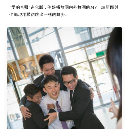
"愛的合照"進化版，伴娘播放國內外舞團的MV，請新郎與
伴郎現場模仿跳出一樣的舞姿。