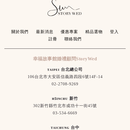
關於我們
最新消息
優惠專案
精品選物
登入
註冊
聯絡我們
幸福故事館婚禮顧問StoryWed
ᴛᴀɪᴘᴇɪ 台北總公司
106台北市大安區信義路四段6號14F-14
02-2708-9269
ʜꜱɪɴᴄʜᴜ 新竹
302新竹縣竹北市成功十一街45號
03-534-6669
ᴛᴀɪᴄʜᴜɴɢ 台中