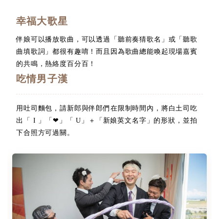
幸福大歌星
伴娘可以播放歌曲，可以透過「聽前奏猜歌名」或「聽歌
曲填歌詞」都很有趣唷！而且因為歌曲總能喚起現場嘉賓
的共鳴，熱絡度百分百！
吃情男子漢
用吐司麵包，請新郎與伴郎們在限制時間內，將白土司吃
出「 I 」「❤」「 U」＋「新娘英文名字」的形狀，並拍
下合照方可過關。