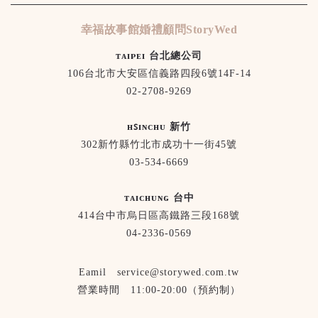
幸福故事館婚禮顧問StoryWed
ᴛᴀɪᴘᴇɪ 台北總公司
106台北市大安區信義路四段6號14F-14
02-2708-9269
ʜꜱɪɴᴄʜᴜ 新竹
302新竹縣竹北市成功十一街45號
03-534-6669
ᴛᴀɪᴄʜᴜɴɢ 台中
414台中市烏日區高鐵路三段168號
04-2336-0569
Eamil service@storywed.com.tw
營業時間 11:00-20:00（預約制）