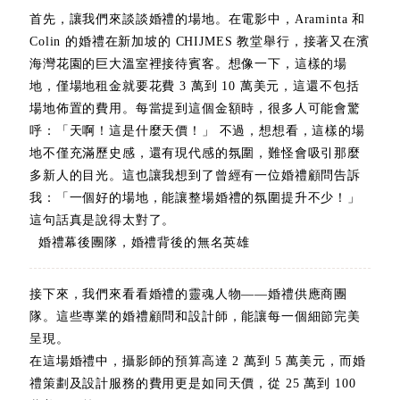
首先，讓我們來談談婚禮的場地。在電影中，Araminta 和
Colin 的婚禮在新加坡的 CHIJMES 教堂舉行，接著又在濱
海灣花園的巨大溫室裡接待賓客。想像一下，這樣的場
地，僅場地租金就要花費 3 萬到 10 萬美元，這還不包括
場地佈置的費用。每當提到這個金額時，很多人可能會驚
呼：「天啊！這是什麼天價！」 不過，想想看，這樣的場
地不僅充滿歷史感，還有現代感的氛圍，難怪會吸引那麼
多新人的目光。這也讓我想到了曾經有一位婚禮顧問告訴
我：「一個好的場地，能讓整場婚禮的氛圍提升不少！」
這句話真是說得太對了。
婚禮幕後團隊，婚禮背後的無名英雄
接下來，我們來看看婚禮的靈魂人物——婚禮供應商團
隊。這些專業的婚禮顧問和設計師，能讓每一個細節完美
呈現。
在這場婚禮中，攝影師的預算高達 2 萬到 5 萬美元，而婚
禮策劃及設計服務的費用更是如同天價，從 25 萬到 100