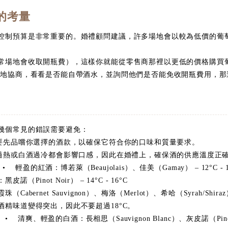
算的考量
控制預算是非常重要的。婚禮顧問建議，許多場地會以較為低價的葡
常場地會收取開瓶費），這樣你就能從零售商那裡以更低的價格購買
場地協商，看看是否能自帶酒水，並詢問他們是否能免收開瓶費用，那
幾個常見的錯誤需要避免：
要先品嚐你選擇的酒款，以確保它符合你的口味和質量要求。
過熱或白酒過冷都會影響口感，因此在婚禮上，確保酒的供應溫度正
 輕盈的紅酒：博若萊（Beaujolais）、佳美（Gamay） – 12°C - 1
Pinot Noir） – 14°C - 16°C
ernet Sauvignon）、梅洛（Merlot）、希哈（Syrah/Shiraz） –
酒精味道變得突出，因此不要超過18°C。
 清爽、輕盈的白酒：長相思（Sauvignon Blanc）、灰皮諾（Pinot Gri