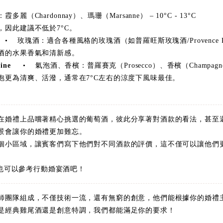
Chardonnay）、瑪珊（Marsanne） – 10°C - 13°C
，因此建議不低於7°C。
 玫瑰酒：適合各種風格的玫瑰酒（如普羅旺斯玫瑰酒/Provence Rosé） 
酒的水果香氣和清新感。
ine
• 氣泡酒、香檳：普羅賽克（Prosecco）、香檳（Champagne） –
泡更為清爽、活潑，通常在7°C左右的涼度下風味最佳。
在婚禮上品嚐著精心挑選的葡萄酒，彼此分享著對酒款的看法，甚至
景會讓你的婚禮更加難忘。
個小區域，讓賓客們寫下他們對不同酒款的評價，這不僅可以讓他們
。
你也可以參考行動婚宴酒吧！
師團隊組成，不僅技術一流，還有無窮的創意，他們能根據你的婚禮
是經典雞尾酒還是創意特調，我們都能滿足你的要求！