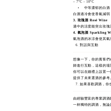
– 7°C - 10°C
• 中等濃郁的白酒：霞多麗（
白酒過冷會使香氣減弱
3. 玫瑰酒 Rosé Wine
•
適中的涼度能突出玫瑰
4. 氣泡酒 Sparkling W
氣泡酒的冰涼會使其氣
6. 對話與互動
想像一下，你的賓客們
師進行互動，這樣的場
你可以在婚禮上設置一
提供了未來選酒的參考
7. 如果喜歡調酒，
由經驗豐富的專業調酒
一杯獨特的調酒，無論