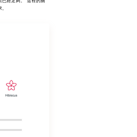
款已經足夠。”這裡的關
求。