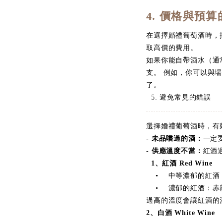
4. 價格與預
在選擇婚禮葡萄酒時，
取高價的費用。
如果你能自帶酒水（通
支。 例如，你可以與
了。
5. 避免常見的錯誤
選擇婚禮葡萄酒時，有
- 未品嚐過的酒：
一定
- 供應溫度不當：
紅酒
1、紅酒 Red Wine
•
• 中等濃郁的紅酒：黑皮諾（
• 濃郁的紅酒：赤霞珠（Cab
過高的溫度會讓紅酒的
2、白酒 White Wine
•