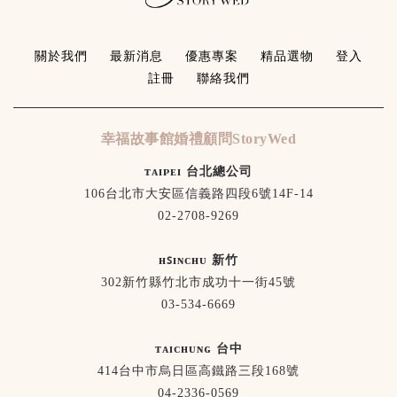
關於我們
最新消息
優惠專案
精品選物
登入
註冊
聯絡我們
幸福故事館婚禮顧問StoryWed
ᴛᴀɪᴘᴇɪ 台北總公司
106台北市大安區信義路四段6號14F-14
02-2708-9269
ʜꜱɪɴᴄʜᴜ 新竹
302新竹縣竹北市成功十一街45號
03-534-6669
ᴛᴀɪᴄʜᴜɴɢ 台中
414台中市烏日區高鐵路三段168號
04-2336-0569