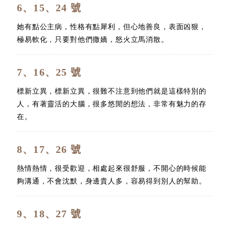
6、15、24 號
她有點公主病，性格有點犀利，但心地善良，表面凶狠，
極易軟化，只要對他們撒嬌，怒火立馬消散。
7、16、25 號
標新立異，標新立異，很難不注意到他們就是這樣特別的
人，有著靈活的大腦，很多悠閒的想法，非常有魅力的存
在。
8、17、26 號
熱情熱情，很受歡迎，相處起來很舒服，不開心的時候能
夠溝通，不會沈默，身邊貴人多，容易得到別人的幫助。
9、18、27 號