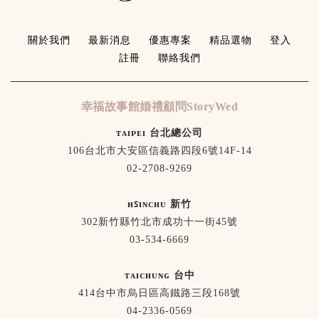
關於我們
最新消息
優惠專案
精品選物
登入
註冊
聯絡我們
幸福故事館婚禮顧問StoryWed
ᴛᴀɪᴘᴇɪ 台北總公司
106台北市大安區信義路四段6號14F-14
02-2708-9269
ʜꜱɪɴᴄʜᴜ 新竹
302新竹縣竹北市成功十一街45號
03-534-6669
ᴛᴀɪᴄʜᴜɴɢ 台中
414台中市烏日區高鐵路三段168號
04-2336-0569