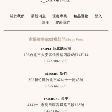
關於我們
最新消息
優惠專案
精品選物
登入
註冊
聯絡我們
幸福故事館婚禮顧問StoryWed
ᴛᴀɪᴘᴇɪ 台北總公司
106台北市大安區信義路四段6號14F-14
02-2708-9269
ʜꜱɪɴᴄʜᴜ 新竹
302新竹縣竹北市成功十一街45號
03-534-6669
ᴛᴀɪᴄʜᴜɴɢ 台中
414台中市烏日區高鐵路三段168號
04-2336-0569