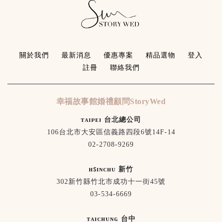
關於我們
最新消息
優惠專案
精品選物
登入
註冊
聯絡我們
幸福故事館婚禮顧問StoryWed
ᴛᴀɪᴘᴇɪ 台北總公司
106台北市大安區信義路四段6號14F-14
02-2708-9269
ʜꜱɪɴᴄʜᴜ 新竹
302新竹縣竹北市成功十一街45號
03-534-6669
ᴛᴀɪᴄʜᴜɴɢ 台中