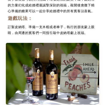
的力量幻化成給婚禮最誠摯深刻的祝福，敲開後會撒下精
心準備的糖果可以一起分享給婚禮中的所有賓客沾喜氣。
遊戲玩法：
訂製皮納塔、準備一支木棍或者棒子，執行的朋友蒙上眼
睛，由周遭的賓客們一同指引敲中皮納塔獻上祝福。