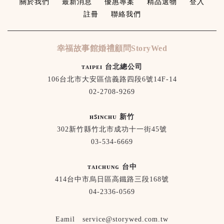
關於我們
最新消息
優惠專案
精品選物
登入
註冊
聯絡我們
幸福故事館婚禮顧問StoryWed
ᴛᴀɪᴘᴇɪ 台北總公司
106台北市大安區信義路四段6號14F-14
02-2708-9269
ʜꜱɪɴᴄʜᴜ 新竹
302新竹縣竹北市成功十一街45號
03-534-6669
ᴛᴀɪᴄʜᴜɴɢ 台中
414台中市烏日區高鐵路三段168號
04-2336-0569
Eamil service@storywed.com.tw