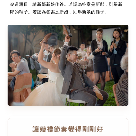
幾道題目，請新郎新娘作答。若認為答案是新郎，則舉新
郎的鞋子。若認為答案是新娘，則舉新娘的鞋子。
讓婚禮節奏變得剛剛好