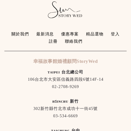
關於我們
最新消息
優惠專案
精品選物
登入
註冊
聯絡我們
幸福故事館婚禮顧問StoryWed
ᴛᴀɪᴘᴇɪ 台北總公司
106台北市大安區信義路四段6號14F-14
02-2708-9269
ʜꜱɪɴᴄʜᴜ 新竹
302新竹縣竹北市成功十一街45號
03-534-6669
ᴛᴀɪᴄʜᴜɴɢ 台中