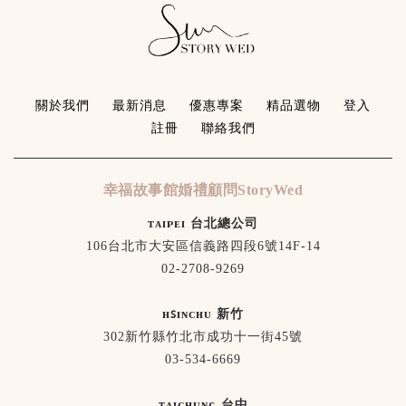
關於我們
最新消息
優惠專案
精品選物
登入
註冊
聯絡我們
幸福故事館婚禮顧問StoryWed
ᴛᴀɪᴘᴇɪ 台北總公司
106台北市大安區信義路四段6號14F-14
02-2708-9269
ʜꜱɪɴᴄʜᴜ 新竹
302新竹縣竹北市成功十一街45號
03-534-6669
ᴛᴀɪᴄʜᴜɴɢ 台中