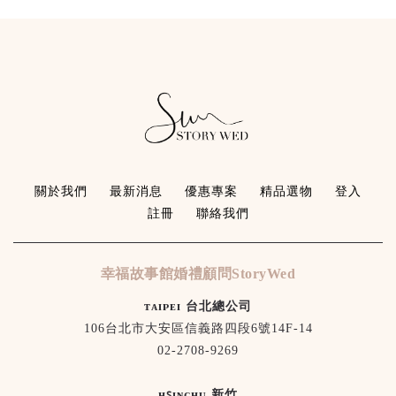
關於我們
最新消息
優惠專案
精品選物
登入
註冊
聯絡我們
幸福故事館婚禮顧問StoryWed
ᴛᴀɪᴘᴇɪ 台北總公司
106台北市大安區信義路四段6號14F-14
02-2708-9269
ʜꜱɪɴᴄʜᴜ 新竹