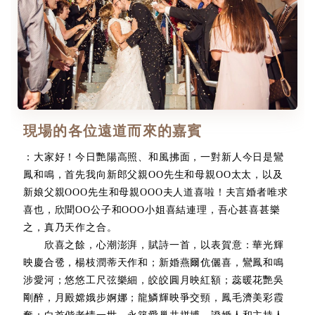
現場的各位遠道而來的嘉賓
：大家好！今日艷陽高照、和風拂面，一對新人今日是鸞
鳳和鳴，首先我向新郎父親OO先生和母親OO太太，以及
新娘父親OOO先生和母親OOO夫人道喜啦！夫言婚者唯求
喜也，欣聞OO公子和OOO小姐喜結連理，吾心甚喜甚樂
之，真乃天作之合。
欣喜之餘，心潮澎湃，賦詩一首，以表賀意：華光輝
映慶合卺，楊枝潤蒂天作和；新婚燕爾伉儷喜，鸞鳳和鳴
涉愛河；悠悠工尺弦樂細，皎皎圓月映紅額；蕊暖花艷吳
剛醉，月殿嫦娥步婀娜；龍鱗輝映爭交頸，鳳毛濟美彩霞