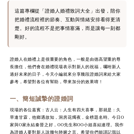
這篇專欄從「證婚人婚禮致詞大全」出發，陪你
把婚禮流程裡的節奏、互動與情緒安排看得更清
楚。好的流程不是把事情塞滿，而是讓每一刻都
剛好。
證婚人在婚禮上是很重要的角色，一般是由德高望重的尊
長擔任，他們會在婚禮現場表示對新人的祝福，囑咐新人
過好未來的日子，今天小編就來分享幾段證婚詞來給大家
參考，希望對各位有幫助，帶來加分的效果唷！
一、簡短誠摯的證婚詞
現場的各位嘉賓：古人云：人生有四大喜事，那就是：久
旱逢甘霖，他鄉遇故知，洞房花燭夜，金榜題名時。今日O
家與O家永結秦晉之好，OO先生和OO小姐喜結連理。我作
為證婚人要對新人說幾句肺腑之言。希望你們能謹記我以