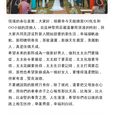
現場的各位嘉賓，大家好，很榮幸今天能擔當OO先生和
OO小姐的證婚人，在這神聖而莊嚴溫馨而浪漫的時刻，與
大家共同見證這對新人開始甜蜜的新生活，幸福揚帆啟
航。新郎聰明善良，英俊瀟灑，新娘天生麗質，美麗動
人，真是佳偶天成。
希望未來的新郎成為一個新好男人，做到太太出門要隨
從，太太命令要服從，太太錯了要盲從，太太化妝要等
得，太太花錢要捨得，太太生日要記得，太太打罵要忍
得。當然也希望新娘成為一個好女人，要懂得溫柔體貼，
持家有道，賢良淑德。
不要總說我的眼裡只有你，除了彼此，還要把父母放在心
裡，用你們的拳拳赤子之心報答那比天高，比海深，比火
熱，比金堅的養育之恩。人生漫漫，希望你們在以後的道
路上相互扶持，舉案齊眉，幸福到白頭。