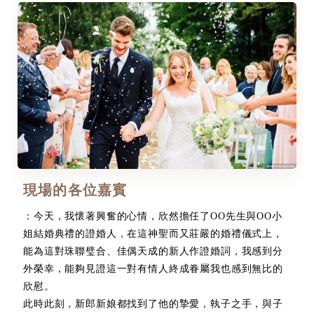
現場的各位嘉賓
：今天，我懷著興奮的心情，欣然擔任了OO先生與OO小
姐結婚典禮的證婚人，在這神聖而又莊嚴的婚禮儀式上，
能為這對珠聯璧合、佳偶天成的新人作證婚詞，我感到分
外榮幸，能夠見證這一對有情人終成眷屬我也感到無比的
欣慰。
此時此刻，新郎新娘都找到了他的摯愛，執子之手，與子