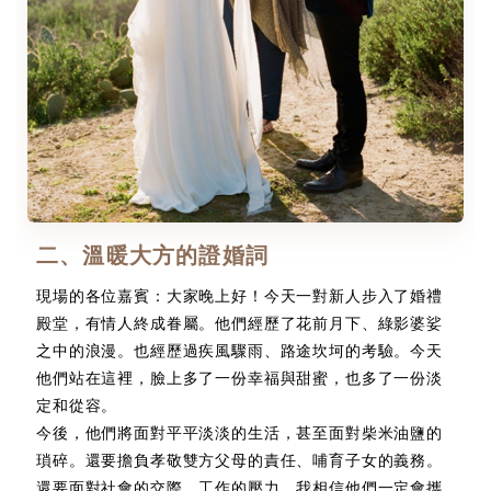
二、溫暖大方的證婚詞
現場的各位嘉賓：大家晚上好！今天一對新人步入了婚禮
殿堂，有情人終成眷屬。他們經歷了花前月下、綠影婆娑
之中的浪漫。也經歷過疾風驟雨、路途坎坷的考驗。今天
他們站在這裡，臉上多了一份幸福與甜蜜，也多了一份淡
定和從容。
今後，他們將面對平平淡淡的生活，甚至面對柴米油鹽的
瑣碎。還要擔負孝敬雙方父母的責任、哺育子女的義務。
還要面對社會的交際、工作的壓力。我相信他們一定會攜