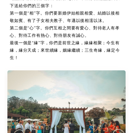
下送給你們的三個字：
第一個是“相”字。你們要新婚伊始相親相愛、結婚以後相
敬如賓、有了子女相夫教子、年邁以後相濡以沫。
第二個是“心”字。你們互相之間要有愛心、對待老人有孝
心、對待工作有熱心、對待朋友有誠心。
最後一個是“緣”字，你們是前世之緣，緣緣相聚；今生有
緣，緣分天成；來世續緣，姻緣繼續；三生奇緣，緣定今
生！