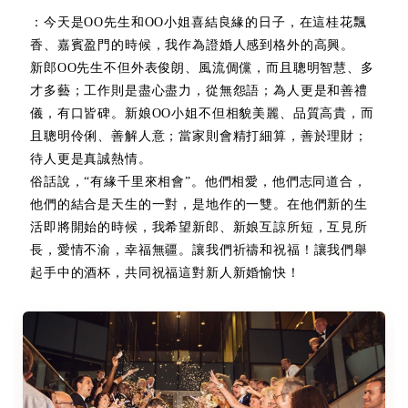
：今天是OO先生和OO小姐喜結良緣的日子，在這桂花飄
香、嘉賓盈門的時候，我作為證婚人感到格外的高興。
新郎OO先生不但外表俊朗、風流倜儻，而且聰明智慧、多
才多藝；工作則是盡心盡力，從無怨語；為人更是和善禮
儀，有口皆碑。新娘OO小姐不但相貌美麗、品質高貴，而
且聰明伶俐、善解人意；當家則會精打細算，善於理財；
待人更是真誠熱情。
俗話說，“有緣千里來相會”。他們相愛，他們志同道合，
他們的結合是天生的一對，是地作的一雙。在他們新的生
活即將開始的時候，我希望新郎、新娘互諒所短，互見所
長，愛情不渝，幸福無疆。讓我們祈禱和祝福！讓我們舉
起手中的酒杯，共同祝福這對新人新婚愉快！