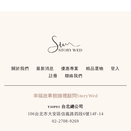
關於我們
最新消息
優惠專案
精品選物
登入
註冊
聯絡我們
幸福故事館婚禮顧問StoryWed
ᴛᴀɪᴘᴇɪ 台北總公司
106台北市大安區信義路四段6號14F-14
02-2708-9269