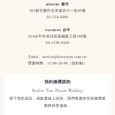
ʜꜱɪɴᴄʜᴜ 新竹
302新竹縣竹北市成功十一街45號
03-534-6669
ᴛᴀɪᴄʜᴜɴɢ 台中
414台中市烏日區高鐵路三段168號
04-2336-0569
Eamil service@storywed.com.tw
營業時間 11:00-20:00（預約制）
預約婚禮諮詢
Realize Your Dream Wedding
留下您的資訊，或點選線上諮詢，我們將盡快安排婚禮策
劃師與您連絡。