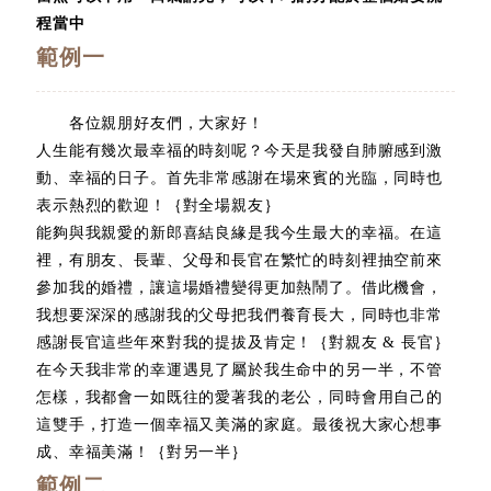
程當中
範例一
各位親朋好友們，大家好！
人生能有幾次最幸福的時刻呢？今天是我發自肺腑感到激
動、幸福的日子。首先非常感謝在場來賓的光臨，同時也
表示熱烈的歡迎！｛對全場親友｝
能夠與我親愛的新郎喜結良緣是我今生最大的幸福。在這
裡，有朋友、長輩、父母和長官在繁忙的時刻裡抽空前來
參加我的婚禮，讓這場婚禮變得更加熱鬧了。借此機會，
我想要深深的感謝我的父母把我們養育長大，同時也非常
感謝長官這些年來對我的提拔及肯定！｛對親友 & 長官｝
在今天我非常的幸運遇見了屬於我生命中的另一半，不管
怎樣，我都會一如既往的愛著我的老公，同時會用自己的
這雙手，打造一個幸福又美滿的家庭。最後祝大家心想事
成、幸福美滿！｛對另一半｝
範例二