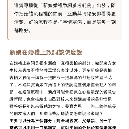
這篇專欄從「新娘婚禮致詞參考範例」出發，陪
你把婚禮流程裡的節奏、互動與情緒安排看得更
清楚。好的流程不是把事情塞滿，而是讓每一刻
都剛好。
新娘在婚禮上致詞該怎麼說
在婚禮上致詞是很多新娘一直很害怕的部分，撇開東方女
生較為害羞不擅於共眾場合表達以外，更多新娘是害怕，
害怕太觸情一講就一把眼淚一把鼻涕的都把妝容給哭花
了，不過其實新娘在婚禮上的致詞是整個婚禮最動人的環
節，在這個流程中，新娘可能會把藏在心裡最深的愛意告
訴新郎，也會描繪出自己對於未來婚姻生活的美好憧憬，
對爸媽長年以來得感激之情，養育之恩，一路上陪伴成長
的朋友家人們。那麼這些話應該要怎麼說出來呢？
主要可以分為三個部分；對全場親友、父母親、另一半
當然可以不用一口氣講完，可以平均的分配於整個婚宴流