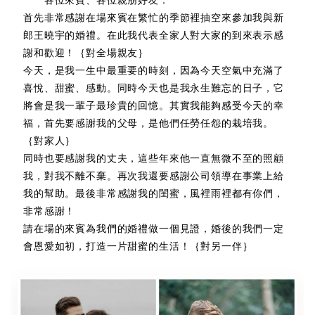
各位來賓、各位親朋好友：
首先非常感謝在場來賓在繁忙的季節裡抽空來參加我與新
郎王曉宇的婚禮。在此我代表全家人對大家的到來表示感
謝和歡迎！｛對全場親友｝
今天，是我一生中最重要的時刻，因為今天空氣中充滿了
喜悅、甜蜜、感動。同時今天也是我永生難忘的日子，它
將會是我一輩子最珍貴的回憶。其實我能夠感受今天的幸
福，首先要感謝我的父母，是他們任勞任怨的栽培我。
｛對家人｝
同時也要感謝我的丈夫，這些年來他一直無微不至的照顧
我，對我不離不棄。再次我還要感謝公司領導在事業上給
我的幫助。最後非常感謝我的閨蜜，風裡雨裡都有你們，
非常感謝！
請在場的來賓為我們的婚禮做一個見證，婚後的我們一定
會恩愛如初，打造一片甜蜜的生活！｛對另一伴｝