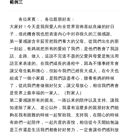
範例三
各位來賓：、各位親朋好友：
大家好！今天是我與愛人向全世界宣佈喜結良緣的好日
子，借此機會我也想表達內心中封存很久的三個感謝。
第一要感謝含辛茹苦把我們養大的父母。從我們出生的那
一刻起，爸媽就把所有的愛給了我們，是他們教會了我說
話、走路、做人，這說不完道不盡的父愛與母愛是無法用
語言來表達的。在我們成長的過程中，因為不懂事經常會
讓父母生氣和擔心，但如今我們已經長大成人，在今天也
組成了一個小家庭，是我們該盡孝心，贍養爸媽的時候
了，從此我們會做個好兒女，讓父母放心，相信我們將會
是世界上最幸福的一家人。｛對家人｝
第二要感謝所有的親友。一路以來的陪伴以及支持。讓我
知道除了家人、老公以外，我還有這麼多的親朋好友們能
夠在我有困難的時候一起幫助我、支持我，在開心的時候
有妳們一起陪伴，一起共度的喜悅，相信從今天開始無論
是工作還是生活我們都會好好努力，一定會讓你們感到放