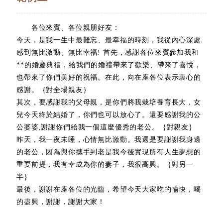
各位來賓、各位親朋好友：
今天，是我一生中最難忘、最幸福的時刻，我從內心深處
感到無比激動、無比幸福! 首先，感謝各位來賓參加我和
**的婚慶典禮，給我們的婚禮帶來了歡樂、帶來了喜悅，
也帶來了你們美好的祝福。在此，向在座各位表示衷心的
感謝。｛對全場親友｝
其次，要感謝我的父母親，是你們將我栽培養育長大，女
兒今天終於結婚了，你們也可以放心了。還要感謝我的公
公婆婆,謝謝你們給我一個這麼優秀的老公。｛對親友｝
昨天，我一夜未睡，心情無比激動。我還是要謝謝我身邊
的老公，因為與你攜手到老是我今後實現所有人生夢想的
重要前提，我有幸成為你的妻子，我很高興。｛對另一
半｝
最後，謝謝在座各位的光臨，希望今天大家吃的愉快，喝
的盡興，謝謝，謝謝大家！