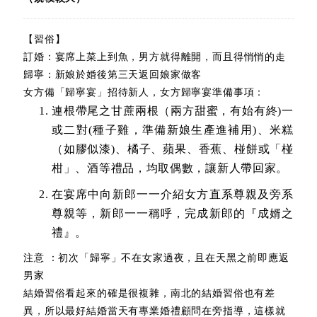
【習俗】
訂婚：宴席上菜上到魚，男方就得離開，而且得悄悄的走
歸寧：新娘於婚後第三天返回娘家做客
女方備「歸寧宴」招待新人，女方歸寧宴準備事項：
連根帶尾之甘蔗兩根（兩方甜蜜，有始有終)一
或二對(種子雞，準備新娘生產進補用)、米糕
（如膠似漆)、橘子、蘋果、香蕉、椪餅或「椪
柑」、酒等禮品，均取偶數，讓新人帶回家。
在宴席中向新郎一一介紹女方直系尊親及旁系
尊親等，新郎一一稱呼，完成新郎的『成婿之
禮』。
注意 ：初次「歸寧」不在女家過夜，且在天黑之前即應返
男家
結婚習俗看起來的確是很複雜，南北的結婚習俗也有差
異，所以最好結婚當天有專業婚禮顧問在旁指導，這樣就