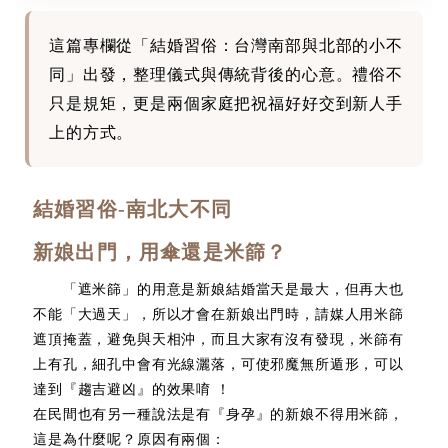
這篇專欄從「結婚習俗：台灣南部與北部的小不
同」出發，整理儀式與傳統背後的心意。禮俗不
只是規矩，更是兩個家庭把祝福好好交到新人手
上的方式。
結婚習俗-南北大不同
新娘出門，用傘還是米篩？
「遮米篩」的用意是新娘結婚當天是最大，但再大也
不能「大過天」，所以才會在新娘出門時，請媒人用米篩
遮頂掩蓋，避免與天相沖，而且大家有沒有發現，米篩有
上有孔，細孔中會有光線灑落，可使邪魔無所遁形，可以
達到『趨吉避凶』的效果唷 ！
在民間也有另一種說法是有『身孕』的新娘不得用米篩，
這是為什麼呢？原因有兩個：