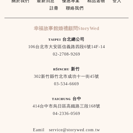
關於我們
最新消息
優惠專案
精品選物
登入
註冊
聯絡我們
幸福故事館婚禮顧問StoryWed
ᴛᴀɪᴘᴇɪ 台北總公司
106台北市大安區信義路四段6號14F-14
02-2708-9269
ʜꜱɪɴᴄʜᴜ 新竹
302新竹縣竹北市成功十一街45號
03-534-6669
ᴛᴀɪᴄʜᴜɴɢ 台中
414台中市烏日區高鐵路三段168號
04-2336-0569
Eamil service@storywed.com.tw