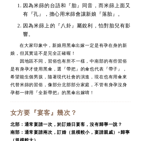
因為米篩的台語和『胎』同音，而米篩上面又
有『孔』，擔心用米篩會讓新娘『落胎』。
因為米篩上的『八卦』屬銳利，怕對胎兒有影
響。
在大家印象中，新娘用黑傘出嫁一定是有孕在身的新
娘，但其實這不是完全正確喔！
因地區不同，習俗也有所不一樣，中南部的有些習俗
是有身孕才使用黑傘，選『帶把』的傘也代表『帶子』，
希望能生個男孩，隨著現代社會的演進，現在也有用傘來
代替米篩的習俗，像部分北部部分家庭，不管有身孕沒身
孕都一律用『全新帶把』的黑傘出嫁唷！
女方要『宴客』幾次？
北部：通常宴請一次，於訂婚日宴客，沒有歸寧一說？
南部：通常宴請兩次，訂婚（規模較小，宴請親戚）+歸寧
（規模較大）