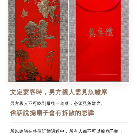
文定宴客時，男方親人需見魚離席
男方親人不可吃到最後一道菜，必須見魚離席。
俗話說搧扇子會有拆散的忌諱
所以建議在整個訂婚過程中，所有人都不可以搧扇子唷！