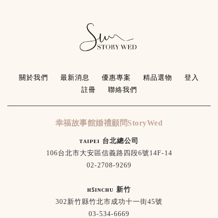
關於我們
最新消息
優惠專案
精品選物
登入
註冊
聯絡我們
幸福故事館婚禮顧問StoryWed
ᴛᴀɪᴘᴇɪ 台北總公司
106台北市大安區信義路四段6號14F-14
02-2708-9269
ʜꜱɪɴᴄʜᴜ 新竹
302新竹縣竹北市成功十一街45號
03-534-6669