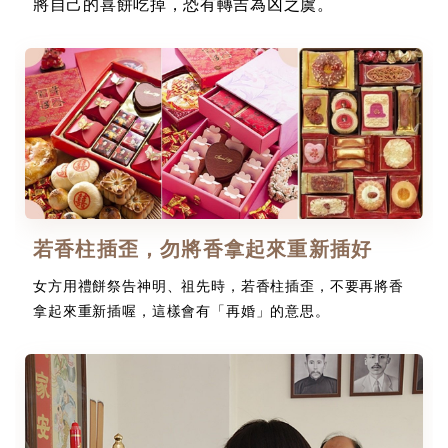
將自己的喜餅吃掉，恐有轉吉為凶之虞。
若香柱插歪，勿將香拿起來重新插好
女方用禮餅祭告神明、祖先時，若香柱插歪，不要再將香
拿起來重新插喔，這樣會有「再婚」的意思。