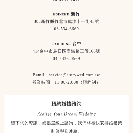
ʜꜱɪɴᴄʜᴜ 新竹
302新竹縣竹北市成功十一街45號
03-534-6669
ᴛᴀɪᴄʜᴜɴɢ 台中
414台中市烏日區高鐵路三段168號
04-2336-0569
Eamil service@storywed.com.tw
營業時間 11:00-20:00（預約制）
預約婚禮諮詢
Realize Your Dream Wedding
留下您的資訊，或點選線上諮詢，我們將盡快安排婚禮策
劃師與您連絡。