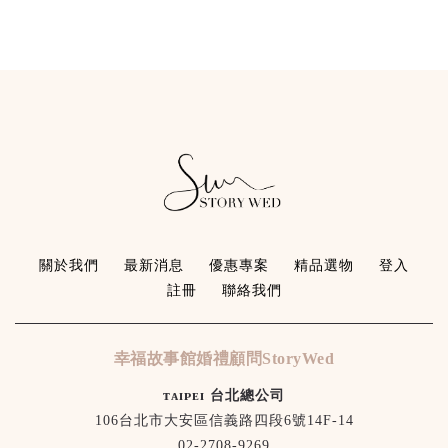
關於我們
最新消息
優惠專案
精品選物
登入
註冊
聯絡我們
幸福故事館婚禮顧問StoryWed
ᴛᴀɪᴘᴇɪ 台北總公司
106台北市大安區信義路四段6號14F-14
02-2708-9269