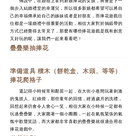
傳說中，在婚禮上拿到新娘捧花的女孩，將會是下一
個步入結婚禮堂的幸運兒，所以很多新娘都希望可以將自
己的幸福傳承給自己的姊妹或者是好朋友，而捧花遊戲往
往都是一場婚禮中很重要的活動，相信大家對於抽緞帶的
方式已經覺得太常見了，那麼有哪些捧花遊戲是既有創意
又好玩的呢，讓我們一起來看看吧！
疊疊樂抽捧花
準備道具 積木（餅乾盒、木頭、等等）
捧花爬格子
還記得小時候常和鄰居一起，在大街小巷間玩著刺激
的鬼抓人、紅綠燈，那些童年的回憶，經過歲月的洗禮，
回想起來仍會令人會心一笑，相信大家在小時候一定都有
玩過疊疊樂，大家圍著一個小圈圈，一起在氣氛緊張的氣
氛中歡聲笑語，而大家都非常喜歡的疊疊樂就很適合用在
捧花遊戲中。