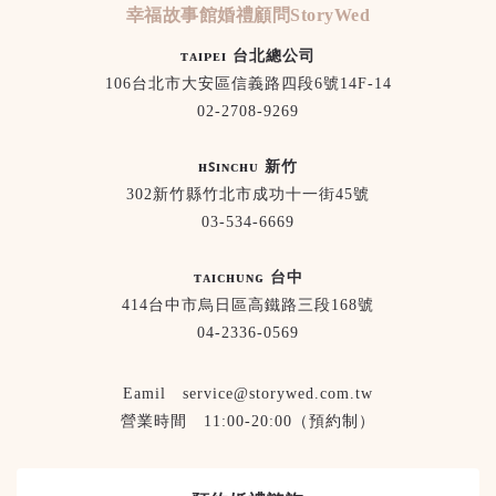
幸福故事館婚禮顧問StoryWed
ᴛᴀɪᴘᴇɪ 台北總公司
106台北市大安區信義路四段6號14F-14
02-2708-9269
ʜꜱɪɴᴄʜᴜ 新竹
302新竹縣竹北市成功十一街45號
03-534-6669
ᴛᴀɪᴄʜᴜɴɢ 台中
414台中市烏日區高鐵路三段168號
04-2336-0569
Eamil service@storywed.com.tw
營業時間 11:00-20:00（預約制）