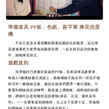
準備道具 PP板、色紙、簽字筆 捧花扭蛋
機
不在只是坐在電視機前觀看綜藝節目的觀眾，這次捧
花連連看把大家帶進綜藝節目裡，一起在跌宕起伏的氣氛
中，揭曉捧花得主。
遊戲規則
先準備好已經畫好直線的PP板，在來請捧花參賽者，
每個人5條橫線畫在直線上，兩條橫線不能在同一排也不能
與另外一條橫線交集，邀請女孩孩們選擇一條出發點，只
要遇到橫線就必須轉彎，最後連上禮物板，揭曉抽到的禮
物，禮物可以是有關於花的禮物(捧花、豆花、爆米花等
等)，一一在賓客面前揭曉時，台上台下笑果十足，而揭曉
到禮物板上寫著捧花的即為捧花得主！