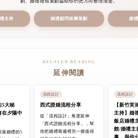
劃、婚禮禮俗策劃協助你們把方向整理清楚。
禮主持
婚禮顧問統籌策劃
婚
RELATED READING
延伸閱讀
流程設計
流程設計
的5大秘
西式證婚流程分享
【新竹芙
情在夕陽中
主持】婚
從「流程設計」角度延伸
飯店婚禮
「西式證婚流程分享」，幫
館/婚禮主
你把婚禮籌備裡另一個值得
日落婚禮的5
事，與你