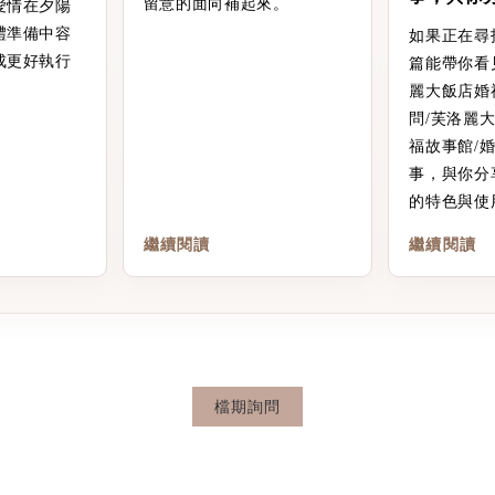
留意的面向補起來。
愛情在夕陽
禮準備中容
如果正在尋
成更好執行
篇能帶你看
麗大飯店婚
問/芙洛麗
福故事館/
事，與你分
的特色與使
繼續閱讀
繼續閱讀
檔期詢問