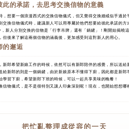
彼此的承諾，去思考交換信物的意義
時，想要一個浪漫西式的交換信物儀式，但又覺得交換婚戒似乎過於
交換信物儀式時，建議新人可以用專屬於他們想要給彼此承諾的方
中，新人分別交換的信物是「行李吊牌」還有「鍋鏟」！剛開始揭曉
，但後來了解這兩個信物的涵義後，更加感受到這對新人的用心。
師的邂逅
新郎希望新娘工作的時候，依然可以有新郎陪伴的感覺，所以送給
送給新郎的則是一個鍋鏟，由於新娘原本不懂得下廚，因此都是新郎
始學習下廚，希望新郎下班的時候，可以一起共享美味的晚餐！
換信物儀式，是不是很特別又讓人印象深刻呢！現在，也開始想想哪
把忙亂整理成從容的一天