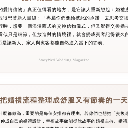
的愛情信物」真正值得看的地方，是它讓人重新想起：婚禮
我很想替新人畫線：「專屬你們要給彼此的承諾，去思考交換
程時，想要一個浪漫西式的交換信物儀式，但又覺得交換婚
看似只是細節，但放進對的情境裡，就會變成賓客記得很久
而是讓新人、家人與賓客都能自然進入當下的節奏。
StoryWed Wedding Magazine
把婚禮流程整理成舒服又有節奏的一
什麼都做滿，重要的是每個安排都有理由。若你們也想把「交換
延伸成自己的婚禮設計，幸福故事館能從說故事的婚禮主持、婚禮