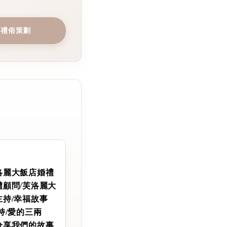
禮禮俗策劃
洛麗大飯店婚禮
禮顧問/芙洛麗大
主持/幸福故事
持/愛的三兩
分享我們的故事