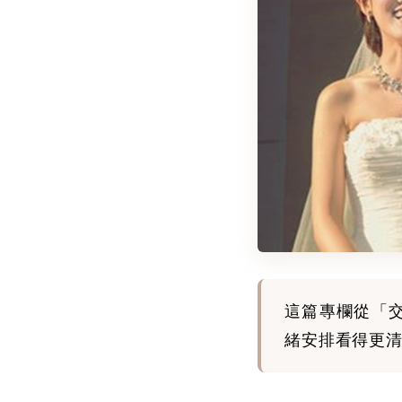
這篇專欄從「
緒安排看得更