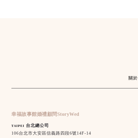
關於
幸福故事館婚禮顧問StoryWed
ᴛᴀɪᴘᴇɪ 台北總公司
106台北市大安區信義路四段6號14F-14