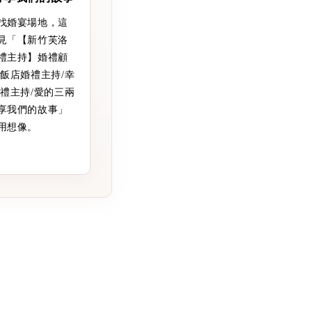
找婚宴場地，這
見「【新竹芙洛
禮主持】婚禮顧
大飯店婚禮主持/幸
婚禮主持/愛的三兩
享我們的故事」
用想像。