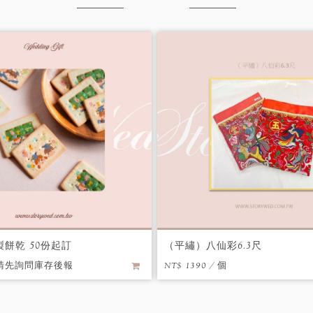
餅乾 50份起訂
（平繡）八仙彩6.3尺
9（請先詢問庫存後報
NT$ 1390 / 個