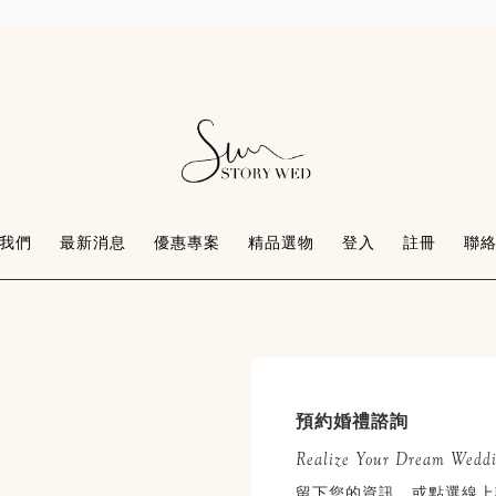
我們
最新消息
優惠專案
精品選物
登入
註冊
聯
預約婚禮諮詢
Realize Your Dream Wedd
留下您的資訊，或點選線上