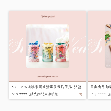
MOOMIN嚕嚕米圓筒清潔保養洗手露+浴鹽
畢業食品印製
+泡澡球+沐浴球
NT$ 9999（請先詢問庫存後報
NT$ 999
價） / 個
價） / 個