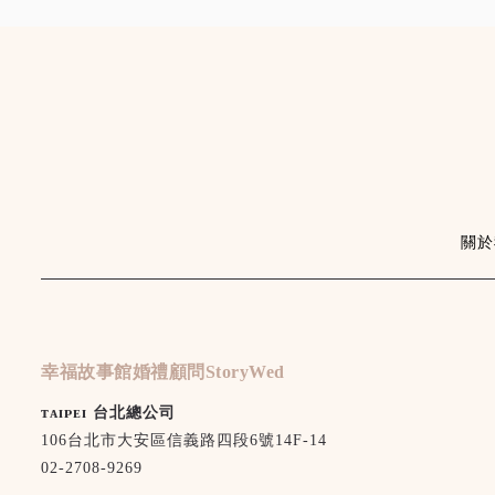
關於
幸福故事館婚禮顧問StoryWed
ᴛᴀɪᴘᴇɪ 台北總公司
106台北市大安區信義路四段6號14F-14
02-2708-9269