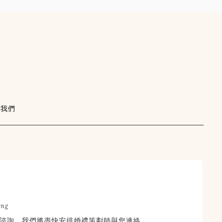
絡我們
×
STORYWED
幸福故事館婚禮顧問
ing
線上婚禮諮詢
諮詢，我們將盡快安排婚禮策劃師與您連絡。