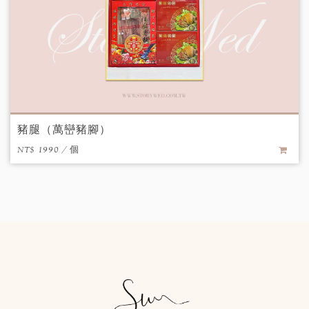
豬腿（萬巒豬腳）
NT$ 1990 / 個