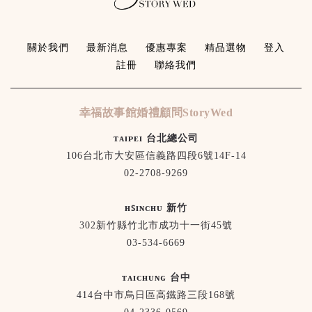
關於我們
最新消息
優惠專案
精品選物
登入
註冊
聯絡我們
幸福故事館婚禮顧問StoryWed
ᴛᴀɪᴘᴇɪ 台北總公司
106台北市大安區信義路四段6號14F-14
02-2708-9269
ʜꜱɪɴᴄʜᴜ 新竹
302新竹縣竹北市成功十一街45號
03-534-6669
ᴛᴀɪᴄʜᴜɴɢ 台中
414台中市烏日區高鐵路三段168號