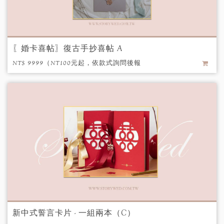
〖婚卡喜帖〗復古手抄喜帖 A
NT$ 9999（NT100元起，依款式詢問後報
價） / 個
新中式誓言卡片 - 一組兩本（C）