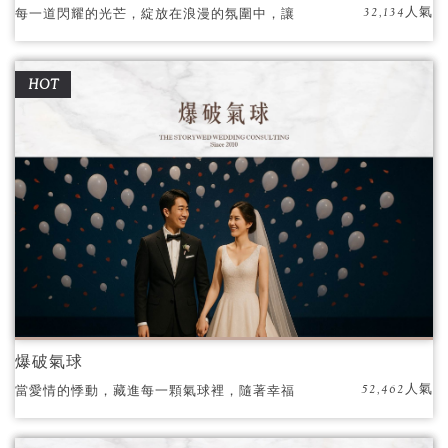
32,134人氣
每一道閃耀的光芒，綻放在浪漫的氛圍中，讓
每個瞬間都充滿著甜蜜與幸福。
HOT
爆破氣球
52,462人氣
當愛情的悸動，藏進每一顆氣球裡，隨著幸福
的倒數，就在那一瞬間，繽紛的爆破，如同心
動的樂章，灑落滿天的氣球與祝福，見證屬於