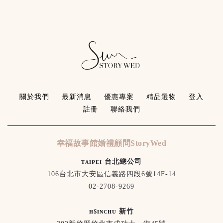
關於我們
最新消息
優惠專案
精品選物
登入
註冊
聯絡我們
幸福故事館婚禮顧問StoryWed
ᴛᴀɪᴘᴇɪ 台北總公司
106台北市大安區信義路四段6號14F-14
02-2708-9269
ʜꜱɪɴᴄʜᴜ 新竹