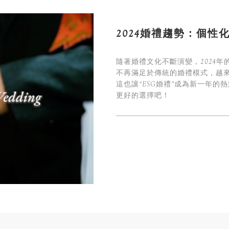
2024婚禮趨勢：個性
隨著婚禮文化不斷演變，2024
不再滿足於傳統的婚禮模式，越
這也讓“ESG婚禮”成為新一年
更好的選擇吧！