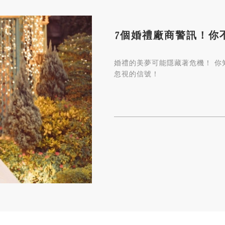
7個婚禮廠商警訊！你
婚禮的美夢可能隱藏著危機！ 你
忽視的信號！