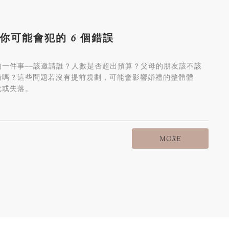
你可能會犯的 6 個錯誤
一件事——該邀請誰？人數是否超出預算？父母的朋友該不該
請嗎？這些問題若沒有提前規劃，可能會影響婚禮的整體體
尬或失落。
MORE