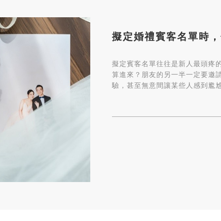
擬定婚禮賓客名單時，
擬定賓客名單往往是新人最頭疼的
算進來？朋友的另一半一定要邀
驗，甚至無意間讓某些人感到尷